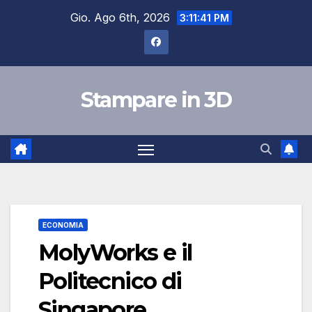
Salta
Gio. Ago 6th, 2026
3:11:42 PM
al
contenuto
Stampare in 3D
ECONOMIA
MolyWorks e il
Politecnico di
Singapore