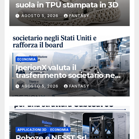
suola in TPU stampata in 3D
AGOSTO 5, 2026
FANTASY
ECONOMIA
IperionX valuta il
trasferimento societario negli
Stati Uniti e rafforza il board,
AGOSTO 5, 2026
FANTASY
ha nominato Michael J.
Loparco amministratore
indipendente non esecutivo
APPLICAZIONI 3D
ECONOMIA
Roboze e NESST Srl