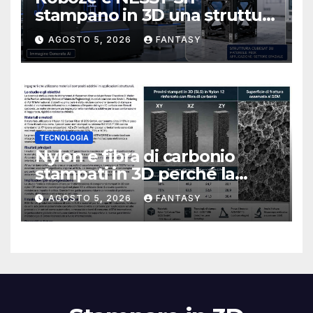
stampano in 3D una struttura
CubeSat 3U in Carbon PEEK
AGOSTO 5, 2026
FANTASY
TECNOLOGIA
Nylon e fibra di carbonio
stampati in 3D perché la
resistenza agli urti dipende
AGOSTO 5, 2026
FANTASY
dal processo