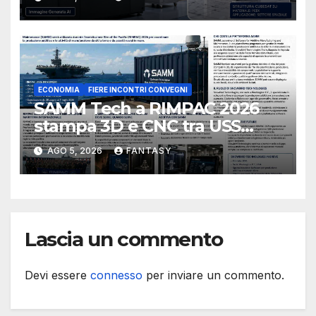
ECONOMIA
FIERE INCONTRI CONVEGNI
SAMM Tech a RIMPAC 2026
stampa 3D e CNC tra USS
Essex e Schofield Barracks
AGO 5, 2026
FANTASY
Lascia un commento
Devi essere
connesso
per inviare un commento.