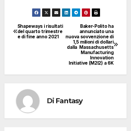
Shapeways i risultati
Baker-Polito ha
Navigazione
del quarto trimestre
annunciato una
e di fine anno 2021
nuova sovvenzione di
articoli
1,5 milioni di dollari
dalla Massachusetts
Manufacturing
Innovation
Initiative (M2I2) a 6K
Di
Fantasy