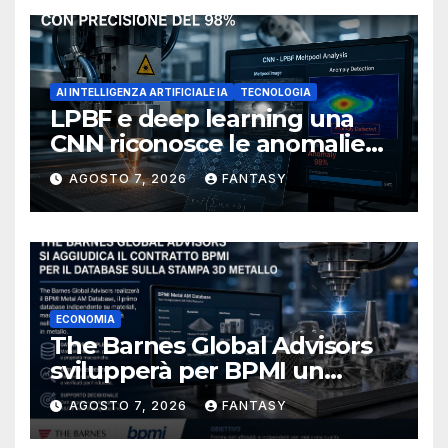
AI INTELLIGENZA ARTIFICIALE IA
TECNOLOGIA
LPBF e deep learning una
CNN riconosce le anomalie
del bagno di fusione
AGOSTO 7, 2026
FANTASY
ECONOMIA
The Barnes Global Advisors
svilupperà per BPMI un
database per la stampa 3D
AGOSTO 7, 2026
FANTASY
metallica destinata alla filiera
navale statunitense