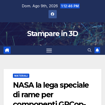
Salta
Dom. Ago 9th, 2026
1:12:47 PM
al
contenuto
Stampare in 3D
MATERIALI
NASA la lega speciale
di rame per
componenti GRCop-