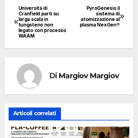
Università di
PyroGenesis il
Navigazione
Cranfield parti su
sistema di
larga scala in
atomizzazione al
articoli
tungsteno non
plasma NexGen®
legato con processo
WAAM
Di
Margiov Margiov
Articoli correlati