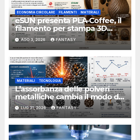
ECONOMIA CIRCOLARE
FILAMENTI
MATERIALI
eSUN presenta PLA-Coffee, il
filamento per stampa 3D
sviluppato con fondi di caffè
AGO 3, 2026
FANTASY
recuperati
MATERIALI
TECNOLOGIA
L’assorbanza delle polveri
metalliche cambia il modo di
interpretare la fusione laser
LUG 31, 2026
FANTASY