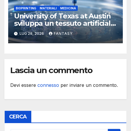
BIOPRINTING
MATERIALI
MEDICINA
University of Texas at Austin
sviluppa un tessuto artificiale
stampabile in 3D che imita le
LUG 28, 2026
FANTASY
membrane dei tessuti
Lascia un commento
Devi essere
connesso
per inviare un commento.
CERCA