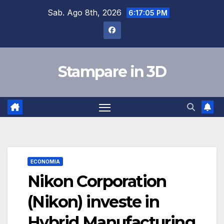
Salta
Sab. Ago 8th, 2026
6:17:06 PM
al
contenuto
Stampare in 3D
ECONOMIA
Nikon Corporation
(Nikon) investe in
Hybrid Manufacturing