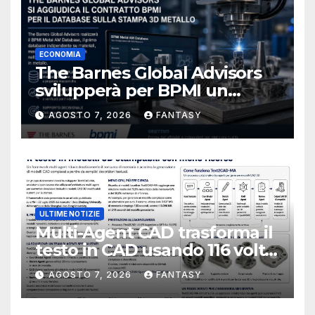
ECONOMIA
The Barnes Global Advisors
svilupperà per BPMI un
database per la stampa 3D
AGOSTO 7, 2026
FANTASY
metallica destinata alla filiera
navale statunitense
ULTIME NOTIZIE
Multi-Agent CAD trasforma il
testo in CAD usando 116 volte
meno token
AGOSTO 7, 2026
FANTASY