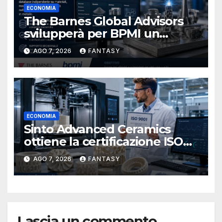
ECONOMIA
The Barnes Global Advisors
svilupperà per BPMI un
database per la stampa 3D
AGO 7, 2026
FANTASY
metallica destinata alla filiera
navale statunitense
ECONOMIA
Sinto Advanced Ceramics
ottiene la certificazione ISO
9001 per la stampa 3D di
AGO 7, 2026
FANTASY
ceramiche tecniche
Lascia un commento