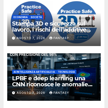
ECONOMIA
SOCIETÀ
Stampa 3D e sicurezza sul
lavoro, i rischi dell’additive
manufacturing secondo
AGOSTO 7, 2026
FANTASY
NIOSH
AI INTELLIGENZA ARTIFICIALE IA
TECNOLOGIA
LPBF e deep learning una
CNN riconosce le anomalie
del bagno di fusione
AGOSTO 7, 2026
FANTASY