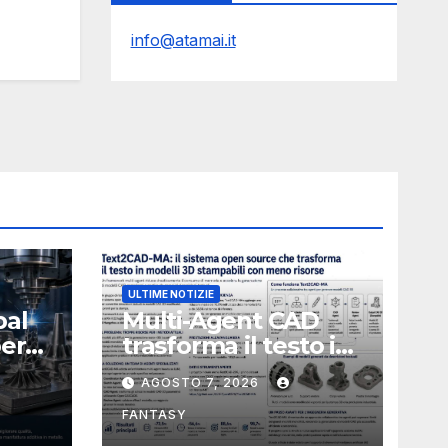
info@atamai.it
ULTIME NOTIZIE
bal
Multi-Agent CAD
perà
trasforma il testo in
CAD usando 116
AGOSTO 7, 2026
volte meno token
FANTASY
nata