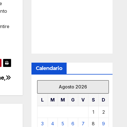
e
anto
ntire
Calendario
me,
Agosto 2026
L
M
M
G
V
S
D
1
2
3
4
5
6
7
8
9