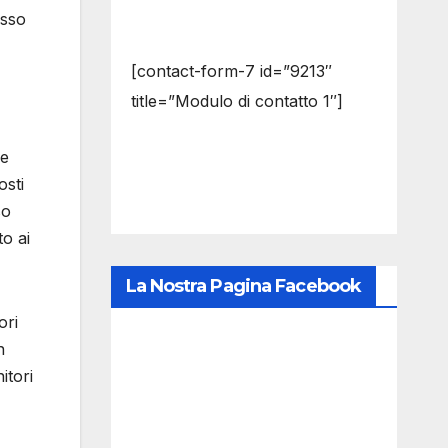
esso
[contact-form-7 id=”9213″
title=”Modulo di contatto 1″]
re
osti
so
to ai
La Nostra Pagina Facebook
ori
n
itori