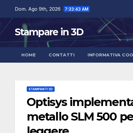
Salta
Dom. Ago 9th, 2026
7:33:44 AM
al
contenuto
Stampare in 3D
HOME
CONTATTI
INFORMATIVA COO
STAMPANTI 3D
Optisys implementa
metallo SLM 500 per
leggere