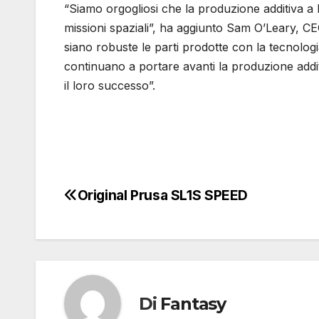
“Siamo orgogliosi che la produzione additiva a 
missioni spaziali”, ha aggiunto Sam O’Leary, 
siano robuste le parti prodotte con la tecnolog
continuano a portare avanti la produzione additiv
il loro successo”.
Original Prusa SL1S SPEED
Navigazione
articoli
Di
Fantasy