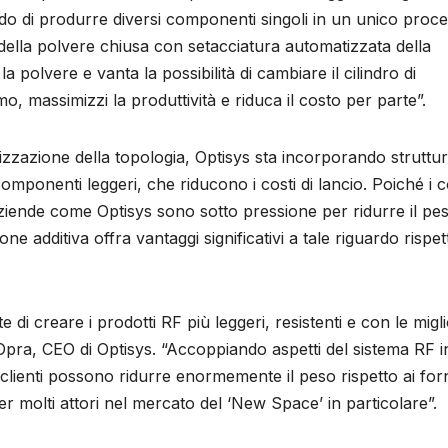
ado di produrre diversi componenti singoli in un unico proc
 della polvere chiusa con setacciatura automatizzata della
a polvere e vanta la possibilità di cambiare il cilindro di
mo, massimizzi la produttività e riduca il costo per parte”.
zzazione della topologia, Optisys sta incorporando struttu
omponenti leggeri, che riducono i costi di lancio. Poiché i c
iende come Optisys sono sotto pressione per ridurre il pe
e additiva offra vantaggi significativi a tale riguardo rispet
 di creare i prodotti RF più leggeri, resistenti e con le migli
Opra, CEO di Optisys. “Accoppiando aspetti del sistema RF i
ri clienti possono ridurre enormemente il peso rispetto ai forn
r molti attori nel mercato del ‘New Space’ in particolare”.