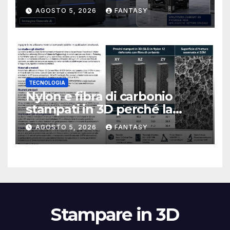
CubeSat 3U in Carbon PEEK
AGOSTO 5, 2026
FANTASY
TECNOLOGIA
Nylon e fibra di carbonio
stampati in 3D perché la
resistenza agli urti dipende
AGOSTO 5, 2026
FANTASY
dal processo
Stampare in 3D