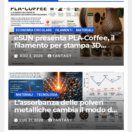
macchina FDM per
ottenere la struttura
stampata (d).
ECONOMIA CIRCOLARE
FILAMENTI
MATERIALI
eSUN presenta PLA-Coffee, il
filamento per stampa 3D
sviluppato con fondi di caffè
AGO 3, 2026
FANTASY
recuperati
MATERIALI
TECNOLOGIA
L’assorbanza delle polveri
metalliche cambia il modo di
interpretare la fusione laser
LUG 31, 2026
FANTASY