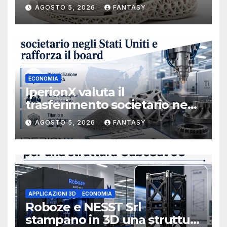
AGOSTO 5, 2026
FANTASY
ECONOMIA
IperionX valuta il
trasferimento societario negli
Stati Uniti e rafforza il board,
AGOSTO 5, 2026
FANTASY
ha nominato Michael J.
Loparco amministratore
indipendente non esecutivo
APPLICAZIONI 3D
ECONOMIA
Roboze e NESST Srl
stampano in 3D una struttura