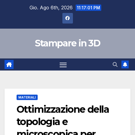
Salta
Gio. Ago 6th, 2026
11:17:02 PM
al
contenuto
Stampare in 3D
MATERIALI
Ottimizzazione della
topologia e
microscopica per