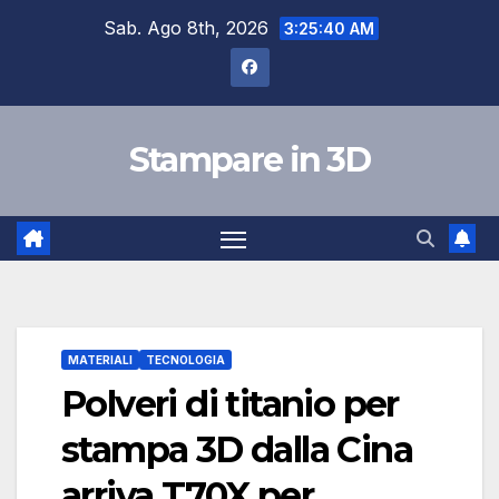
Skip
Sab. Ago 8th, 2026
3:25:42 AM
to
content
Stampare in 3D
MATERIALI
TECNOLOGIA
Polveri di titanio per
stampa 3D dalla Cina
arriva T70X per