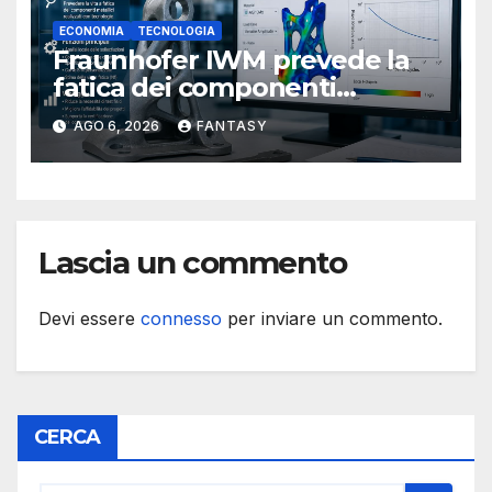
ECONOMIA
TECNOLOGIA
Fraunhofer IWM prevede la
fatica dei componenti
metallici stampati in 3D
AGO 6, 2026
FANTASY
Lascia un commento
Devi essere
connesso
per inviare un commento.
CERCA