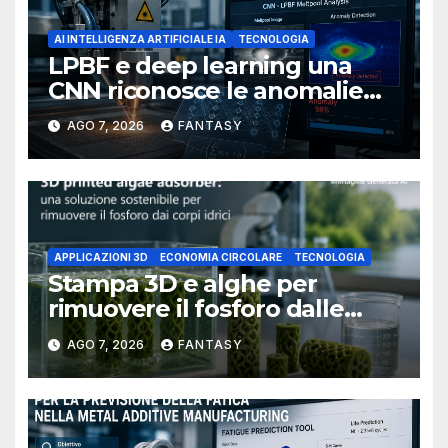
AI INTELLIGENZA ARTIFICIALE IA
TECNOLOGIA
LPBF e deep learning una
CNN riconosce le anomalie
del bagno di fusione
AGO 7, 2026
FANTASY
APPLICAZIONI 3D
ECONOMIA CIRCOLARE
TECNOLOGIA
Stampa 3D e alghe per
rimuovere il fosforo dalle
acque il progetto della
AGO 7, 2026
FANTASY
Florida Atlantic University