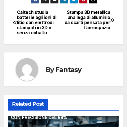
Caltech studia
Stampa 3D metallica
Navigazione
batterie agli ioni di
una lega di alluminio
litio con elettrodi
da scarti pensata per
articoli
stampati in 3D e
l’aerospazio
senza cobalto
By
Fantasy
Related Post