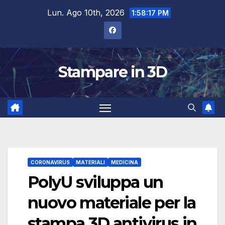
Salta
Lun. Ago 10th, 2026
1:58:17 PM
al
contenuto
Stampare in 3D
CORONAVIRUS
MATERIALI
MEDICINA
PolyU sviluppa un
nuovo materiale per la
stampa 3D antivirus in