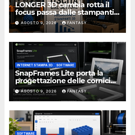
LONGER 3D cambia rotta il
focus passa dalle stampanti
3D alla stampa UV?
AGOSTO 9, 2026
FANTASY
INTERNET STAMPA 3D
SOFTWARE
SnapFrames Lite porta la
progettazione delle cornici
personalizzate direttamente
AGOSTO 9, 2026
FANTASY
nel browser
SOFTWARE