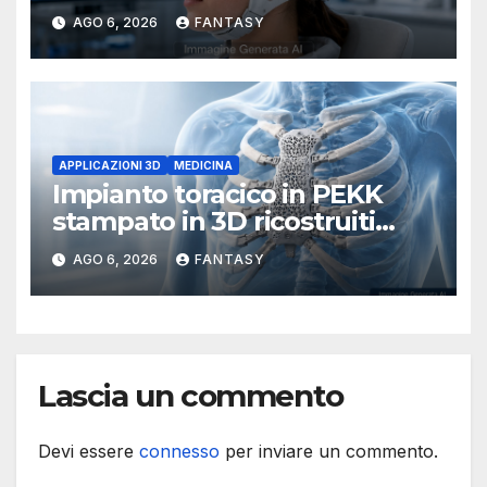
l’OPM-MEG
AGO 6, 2026
FANTASY
APPLICAZIONI 3D
MEDICINA
Impianto toracico in PEKK
stampato in 3D ricostruiti
sterno e costole dopo un
AGO 6, 2026
FANTASY
tumore raro
Lascia un commento
Devi essere
connesso
per inviare un commento.