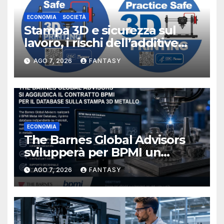
ECONOMIA
SOCIETÀ
Stampa 3D e sicurezza sul
lavoro, i rischi dell’additive
manufacturing secondo
AGO 7, 2026
FANTASY
NIOSH
ECONOMIA
The Barnes Global Advisors
svilupperà per BPMI un
database per la stampa 3D
AGO 7, 2026
FANTASY
metallica destinata alla filiera
navale statunitense