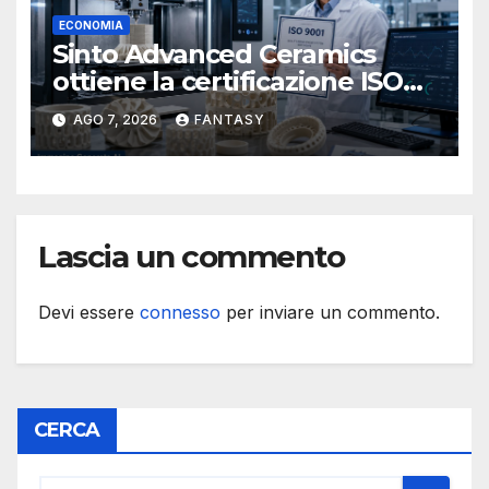
ECONOMIA
Sinto Advanced Ceramics
ottiene la certificazione ISO
9001 per la stampa 3D di
AGO 7, 2026
FANTASY
ceramiche tecniche
Lascia un commento
Devi essere
connesso
per inviare un commento.
CERCA