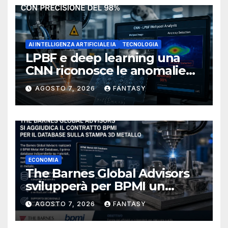
AI INTELLIGENZA ARTIFICIALE IA
TECNOLOGIA
LPBF e deep learning una
CNN riconosce le anomalie
del bagno di fusione
AGOSTO 7, 2026
FANTASY
ECONOMIA
The Barnes Global Advisors
svilupperà per BPMI un
database per la stampa 3D
AGOSTO 7, 2026
FANTASY
metallica destinata alla filiera
navale statunitense