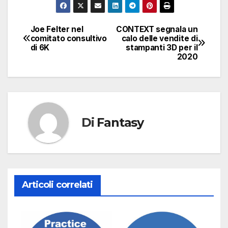
Joe Felter nel
CONTEXT segnala un
Navigazione
comitato consultivo
calo delle vendite di
di 6K
stampanti 3D per il
articoli
2020
Di
Fantasy
Articoli correlati