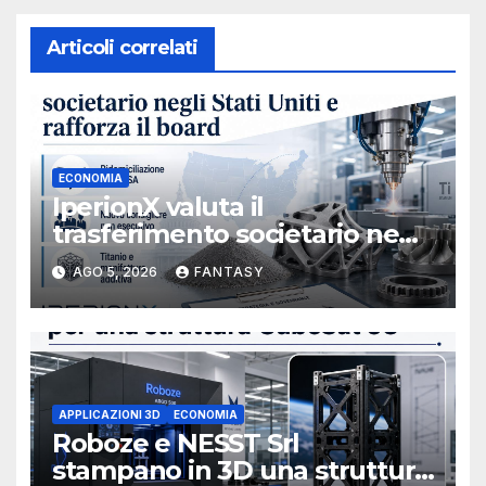
Articoli correlati
ECONOMIA
IperionX valuta il
trasferimento societario negli
Stati Uniti e rafforza il board,
AGO 5, 2026
FANTASY
ha nominato Michael J.
Loparco amministratore
indipendente non esecutivo
APPLICAZIONI 3D
ECONOMIA
Roboze e NESST Srl
stampano in 3D una struttura