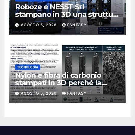
Roboze e NESST Srl
stampano in 3D una struttura
CubeSat 3U in Carbon PEEK
AGOSTO 5, 2026
FANTASY
TECNOLOGIA
Nylon e fibra di carbonio
stampati in 3D perché la
resistenza agli urti dipende
AGOSTO 5, 2026
FANTASY
dal processo