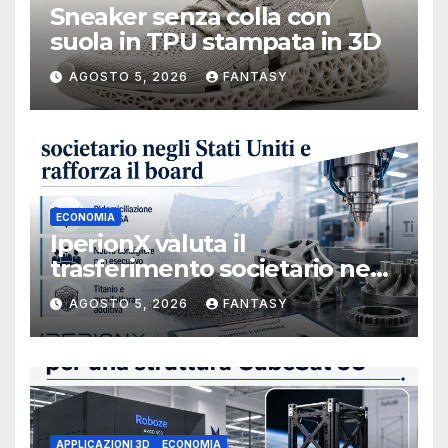
Sneaker senza colla con
suola in TPU stampata in 3D
AGOSTO 5, 2026
FANTASY
ECONOMIA
IperionX valuta il
trasferimento societario negli
Stati Uniti e rafforza il board,
AGOSTO 5, 2026
FANTASY
ha nominato Michael J.
Loparco amministratore
indipendente non esecutivo
APPLICAZIONI 3D
ECONOMIA