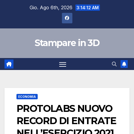
Salta
Gio. Ago 6th, 2026
3:14:13 AM
al
contenuto
Stampare in 3D
ECONOMIA
PROTOLABS NUOVO
RECORD DI ENTRATE
NELL’ESERCIZIO 2021