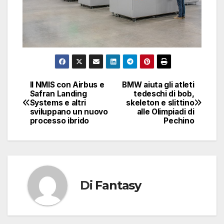
Il NMIS con Airbus e
BMW aiuta gli atleti
Navigazione
Safran Landing
tedeschi di bob,
Systems e altri
skeleton e slittino
articoli
sviluppano un nuovo
alle Olimpiadi di
processo ibrido
Pechino
Di
Fantasy