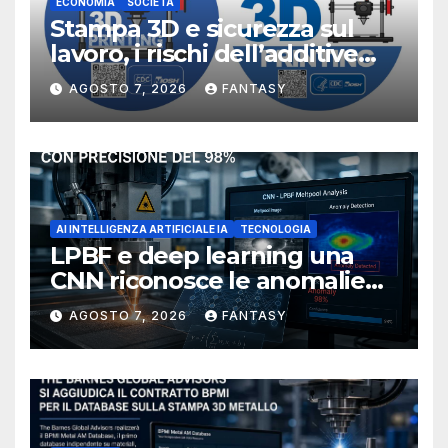
ECONOMIA
SOCIETÀ
Stampa 3D e sicurezza sul
lavoro, i rischi dell’additive
manufacturing secondo
AGOSTO 7, 2026
FANTASY
NIOSH
AI INTELLIGENZA ARTIFICIALE IA
TECNOLOGIA
LPBF e deep learning una
CNN riconosce le anomalie
del bagno di fusione
AGOSTO 7, 2026
FANTASY