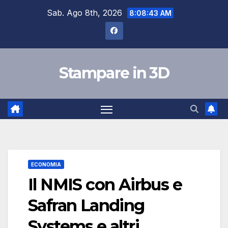
Salta
Sab. Ago 8th, 2026
8:08:44 AM
al
contenuto
Stampare in 3D
ECONOMIA
Il NMIS con Airbus e
Safran Landing
Systems e altri