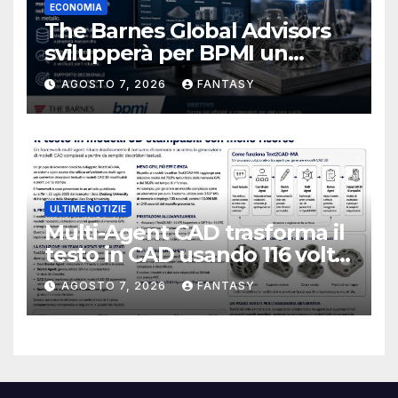
ECONOMIA
The Barnes Global Advisors
svilupperà per BPMI un
database per la stampa 3D
AGOSTO 7, 2026
FANTASY
metallica destinata alla filiera
navale statunitense
ULTIME NOTIZIE
Multi-Agent CAD trasforma il
testo in CAD usando 116 volte
meno token
AGOSTO 7, 2026
FANTASY