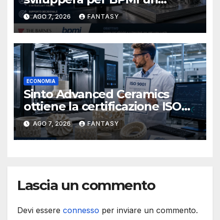
database per la stampa 3D
AGO 7, 2026
FANTASY
metallica destinata alla filiera
navale statunitense
ECONOMIA
Sinto Advanced Ceramics
ottiene la certificazione ISO
9001 per la stampa 3D di
AGO 7, 2026
FANTASY
ceramiche tecniche
Lascia un commento
Devi essere
connesso
per inviare un commento.