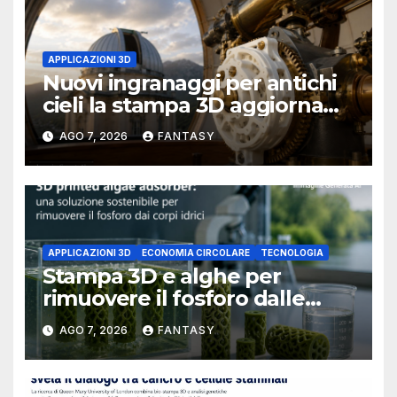
APPLICAZIONI 3D
Nuovi ingranaggi per antichi
cieli la stampa 3D aggiorna
un osservatorio del 1930 della
AGO 7, 2026
FANTASY
University of Arkansas at
Little Rock
APPLICAZIONI 3D
ECONOMIA CIRCOLARE
TECNOLOGIA
Stampa 3D e alghe per
rimuovere il fosforo dalle
acque il progetto della
AGO 7, 2026
FANTASY
Florida Atlantic University