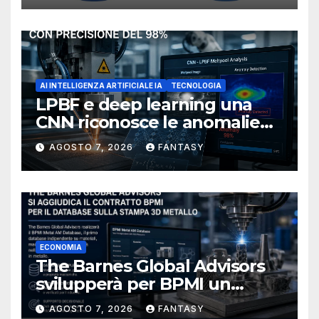
AI INTELLIGENZA ARTIFICIALE IA
TECNOLOGIA
LPBF e deep learning una
CNN riconosce le anomalie
del bagno di fusione
AGOSTO 7, 2026
FANTASY
ECONOMIA
The Barnes Global Advisors
svilupperà per BPMI un
database per la stampa 3D
AGOSTO 7, 2026
FANTASY