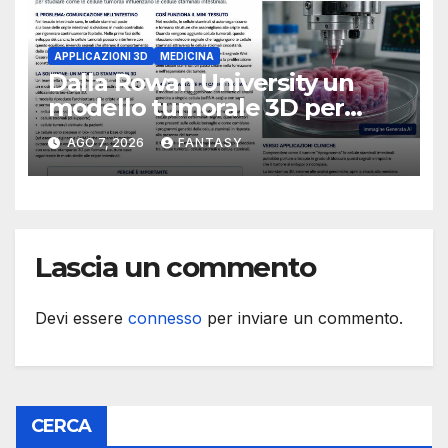
APPLICAZIONI 3D
MEDICINA
Dalla Rowan University un
modello tumorale 3D per
studiare il dialogo tra cancro
AGO 7, 2026
FANTASY
e cellule staminali
Lascia un commento
Devi essere
connesso
per inviare un commento.
CERCA