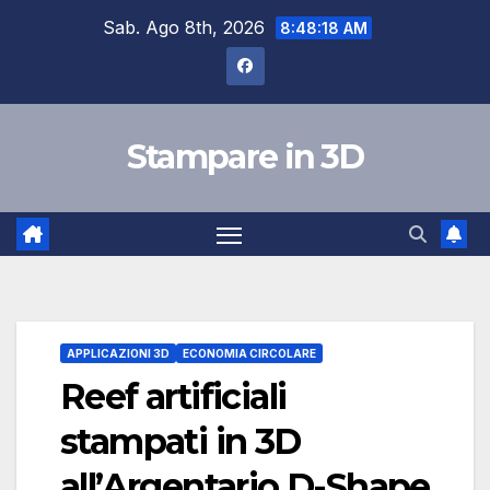
Salta
Sab. Ago 8th, 2026
8:48:19 AM
al
contenuto
Stampare in 3D
APPLICAZIONI 3D
ECONOMIA CIRCOLARE
Reef artificiali
stampati in 3D
all’Argentario D-Shape