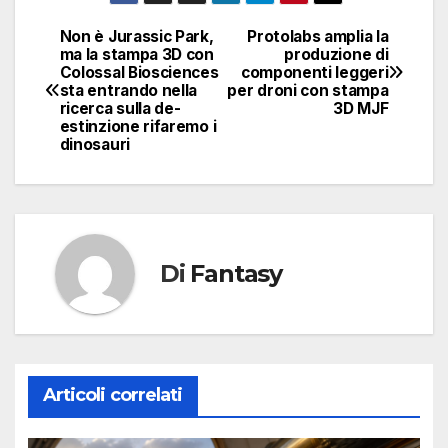
Non è Jurassic Park,
Protolabs amplia la
Navigazione
ma la stampa 3D con
produzione di
Colossal Biosciences
componenti leggeri
articoli
sta entrando nella
per droni con stampa
ricerca sulla de-
3D MJF
estinzione rifaremo i
dinosauri
Di
Fantasy
Articoli correlati