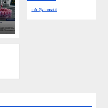
info@atamai.it
le
Y
l
ro e