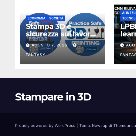
AI INTEL
ECONOMIA
SOCIETÀ
TECNOL
Stampa 3D e
LPB
sicurezza sul lavoro,
lea
i rischi dell’additive
rico
AGOSTO 7, 2026
AGO
manufacturing
ano
secondo NIOSH
di f
FANTASY
FANTA
Stampare in 3D
Proudly powered by WordPress
|
Tema:
Newsup
di
Themeansa