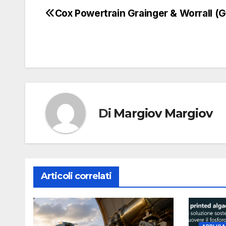
Cox Powertrain Grainger & Worrall (
Navigazione
articoli
Di
Margiov Margiov
Articoli correlati