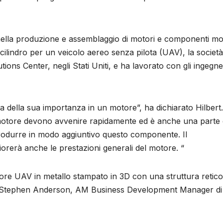
nella produzione e assemblaggio di motori e componenti m
n cilindro per un veicolo aereo senza pilota (UAV), la societ
ions Center, negli Stati Uniti, e ha lavorato con gli ingegne
sa della sua importanza in un motore”, ha dichiarato Hilbert
 motore devono avvenire rapidamente ed è anche una parte 
produrre in modo aggiuntivo questo componente. Il
liorerà anche le prestazioni generali del motore. “
tore UAV in metallo stampato in 3D con una struttura retico
eso. Stephen Anderson, AM Business Development Manager di