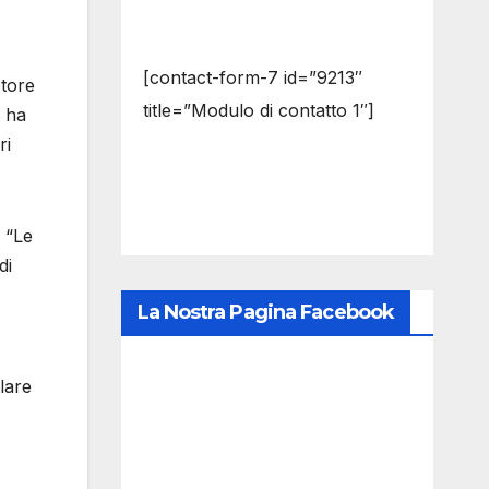
[contact-form-7 id=”9213″
otore
title=”Modulo di contatto 1″]
à ha
ri
. “Le
di
La Nostra Pagina Facebook
lare