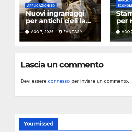
APPLICA
APPLICAZIONI 3D
ECONOMI
Nuovi ingranaggi
Stam
per antichi cieli la
per 
stampa 3D
fosf
AGO 7, 2026
FANTASY
AGO 7
aggiorna un
il p
osservatorio del
Flor
1930 della University
Univ
of Arkansas at Little
Lascia un commento
Rock
Devi essere
connesso
per inviare un commento.
You missed