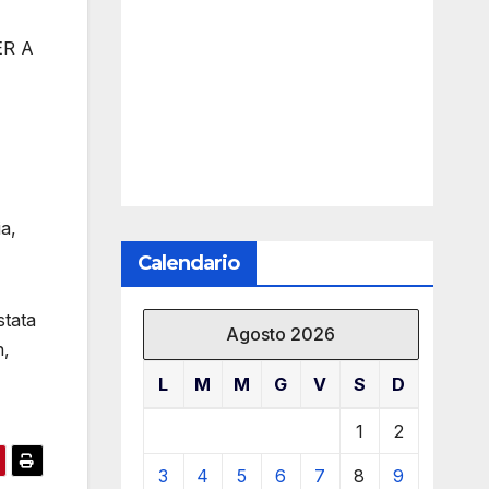
ER A
ia,
Calendario
stata
Agosto 2026
n,
L
M
M
G
V
S
D
1
2
3
4
5
6
7
8
9