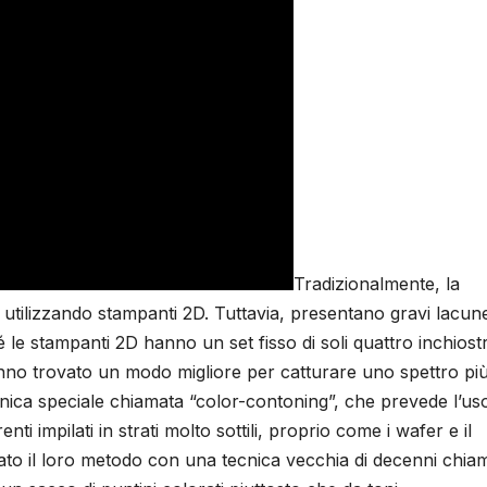
Tradizionalmente, la
ta utilizzando stampanti 2D. Tuttavia, presentano gravi lacun
é le stampanti 2D hanno un set fisso di soli quattro inchiostr
hanno trovato un modo migliore per catturare uno spettro pi
ica speciale chiamata “color-contoning”, che prevede l’uso
ti impilati in strati molto sottili, proprio come i wafer e il
ato il loro metodo con una tecnica vecchia di decenni chia