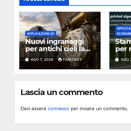
APPLICA
APPLICAZIONI 3D
ECONOMI
Nuovi ingranaggi
Stam
per antichi cieli la
per 
stampa 3D
fosf
AGO 7, 2026
FANTASY
AGO 7
aggiorna un
il p
osservatorio del
Flor
1930 della University
Univ
of Arkansas at Little
Lascia un commento
Rock
Devi essere
connesso
per inviare un commento.