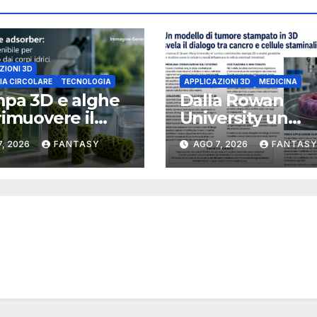
ZIONI 3D
A CIRCOLARE
TECNOLOGIA
APPLICAZIONI 3D
MEDICINA
pa 3D e alghe
Dalla Rowan
rimuovere il
University un
oro dalle acque
modello tumora
, 2026
FANTASY
AGO 7, 2026
FANTAS
rogetto della
3D per studiare i
ida Atlantic
dialogo tra canc
ersity
cellule staminali