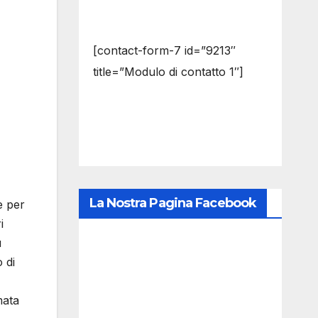
[contact-form-7 id=”9213″
title=”Modulo di contatto 1″]
La Nostra Pagina Facebook
e per
i
ù
 di
mata