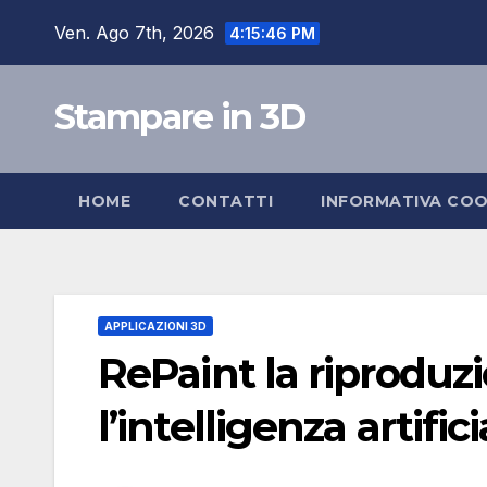
Salta
Ven. Ago 7th, 2026
4:15:47 PM
al
contenuto
Stampare in 3D
HOME
CONTATTI
INFORMATIVA COO
APPLICAZIONI 3D
RePaint la riproduzi
l’intelligenza artifi