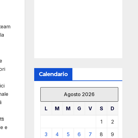
 team
la
e
ori
Calendario
ici
male
Agosto 2026
i
L
M
M
G
V
S
D
ti
1
2
de e
3
4
5
6
7
8
9