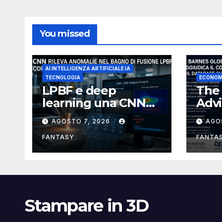
You missed
AI INTELLIGENZA ARTIFICIALE IA
TECNOLOGIA
ECONOM
LPBF e deep
The 
learning una CNN
Advi
riconosce le
per
AGOSTO 7, 2026
AGO
anomalie del bagno
data
di fusione
sta
FANTASY
FANTA
meta
alla 
stat
Stampare in 3D