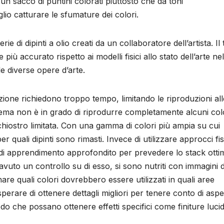
un sacco di puntini colorati piuttosto che da toni
lio catturare le sfumature dei colori.
ie di dipinti a olio creati da un collaboratore dell’artista. Il
iù accurato rispetto ai modelli fisici allo stato dell’arte nel
e diverse opere d’arte.
azione richiedono troppo tempo, limitando le riproduzioni all
 sistema non è in grado di riprodurre completamente alcuni col
nchiostro limitata. Con una gamma di colori più ampia su cui
 quali dipinti sono rimasti. Invece di utilizzare approcci fis
o di apprendimento approfondito per prevedere lo stack otti
a avuto un controllo su di esso, si sono nutriti con immagini d
nare quali colori dovrebbero essere utilizzati in quali aree
perare di ottenere dettagli migliori per tenere conto di aspet
modo che possano ottenere effetti specifici come finiture luci