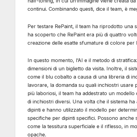
half-toning, in cui un’immagine viene creata da 
continui. Combinando questi, dice il team, è meg
Per testare RePaint, il team ha riprodotto una ser
ha scoperto che RePaint era più di quattro volte p
creazione delle esatte sfumature di colore per l
In questo momento, l’AI e il metodo di stratific
dimensioni di un biglietto da visita. Inoltre, il
come il blu cobalto a causa di una libreria di i
lavorare, la domanda su quali inchiostri usare per
più laboriosi, il team ha addestrato un modell
di inchiostri diversi. Una volta che il sistema h
dipinti e hanno utilizzato il modello per determi
specifiche per dipinti specifici. Possono anche s
come la tessitura superficiale e il riflesso, in 
opache.