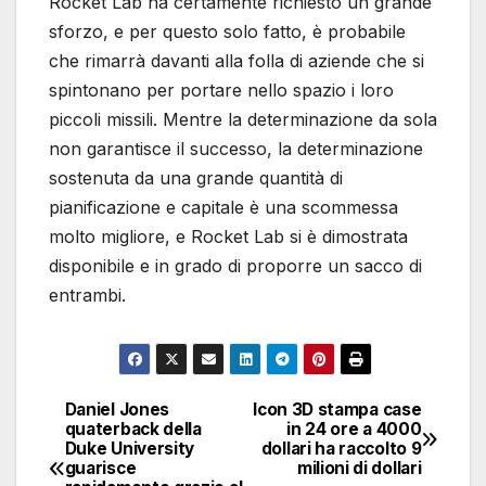
Rocket Lab ha certamente richiesto un grande
sforzo, e per questo solo fatto, è probabile
che rimarrà davanti alla folla di aziende che si
spintonano per portare nello spazio i loro
piccoli missili. Mentre la determinazione da sola
non garantisce il successo, la determinazione
sostenuta da una grande quantità di
pianificazione e capitale è una scommessa
molto migliore, e Rocket Lab si è dimostrata
disponibile e in grado di proporre un sacco di
entrambi.
Daniel Jones
Icon 3D stampa case
Navigazione
quaterback della
in 24 ore a 4000
Duke University
dollari ha raccolto 9
articoli
guarisce
milioni di dollari