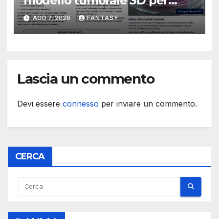
modello tumorale 3D per
studiare il dialogo tra cancro
AGO 7, 2026
FANTASY
e cellule staminali
Lascia un commento
Devi essere
connesso
per inviare un commento.
CERCA