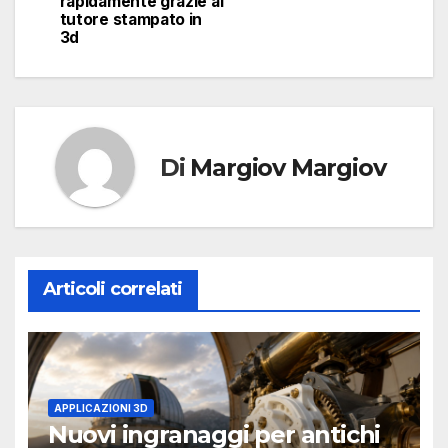
rapidamente grazie al
tutore stampato in
3d
Di
Margiov Margiov
Articoli correlati
APPLICAZIONI 3D
Nuovi ingranaggi per antichi