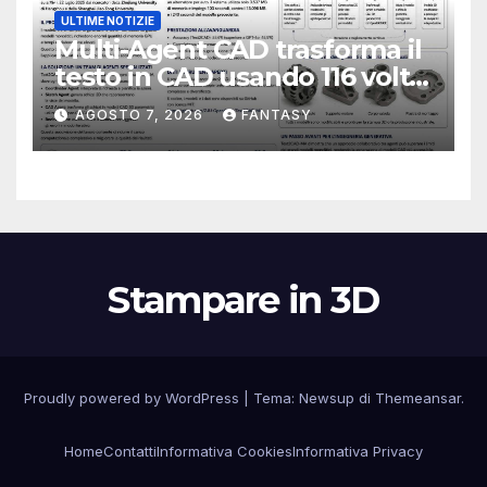
ULTIME NOTIZIE
Multi-Agent CAD trasforma il
testo in CAD usando 116 volte
meno token
AGOSTO 7, 2026
FANTASY
Stampare in 3D
Proudly powered by WordPress
|
Tema:
Newsup
di
Themeansar
.
Home
Contatti
Informativa Cookies
Informativa Privacy