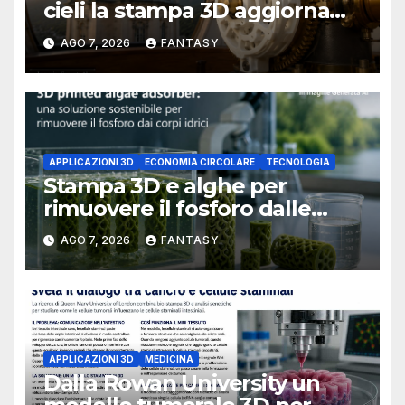
cieli la stampa 3D aggiorna
un osservatorio del 1930 della
AGO 7, 2026
FANTASY
University of Arkansas at
Little Rock
APPLICAZIONI 3D
ECONOMIA CIRCOLARE
TECNOLOGIA
Stampa 3D e alghe per
rimuovere il fosforo dalle
acque il progetto della
AGO 7, 2026
FANTASY
Florida Atlantic University
APPLICAZIONI 3D
MEDICINA
Dalla Rowan University un