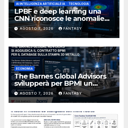
AI INTELLIGENZA ARTIFICIALE IA
TECNOLOGIA
LPBF e deep learning una
CNN riconosce le anomalie
del bagno di fusione
AGOSTO 7, 2026
FANTASY
ECONOMIA
The Barnes Global Advisors
svilupperà per BPMI un
database per la stampa 3D
AGOSTO 7, 2026
FANTASY
metallica destinata alla filiera
navale statunitense