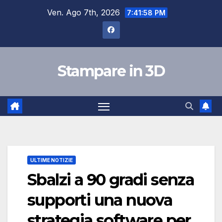
Salta
Ven. Ago 7th, 2026
7:41:59 PM
al
contenuto
Stampare in 3D
ULTIME NOTIZIE
Sbalzi a 90 gradi senza
supporti una nuova
strategia software per