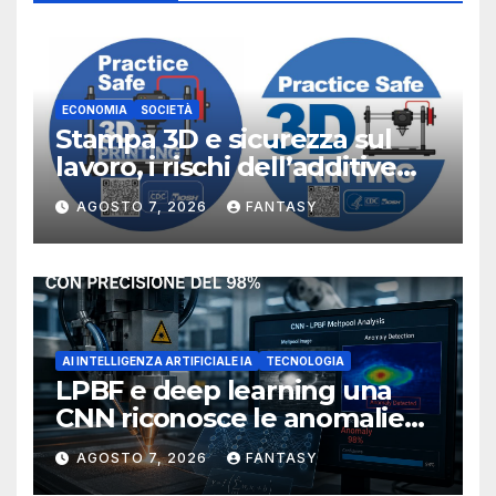
ECONOMIA
SOCIETÀ
Stampa 3D e sicurezza sul
lavoro, i rischi dell’additive
manufacturing secondo
AGOSTO 7, 2026
FANTASY
NIOSH
AI INTELLIGENZA ARTIFICIALE IA
TECNOLOGIA
LPBF e deep learning una
CNN riconosce le anomalie
del bagno di fusione
AGOSTO 7, 2026
FANTASY