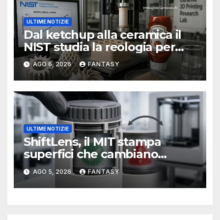
ULTIME NOTIZIE
Dal ketchup alla ceramica il
NIST studia la reologia per
rendere più affidabile la
AGO 6, 2026
FANTASY
stampa 3D
ULTIME NOTIZIE
ShiftLens, il MIT stampa
superfici che cambiano
immagine senza elettronica
AGO 5, 2026
FANTASY