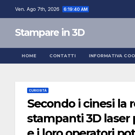
Salta
Ven. Ago 7th, 2026
6:19:41 AM
al
contenuto
Stampare in 3D
HOME
CONTATTI
INFORMATIVA COO
CURIOSITÀ
Secondo i cinesi la 
stampanti 3D laser
e i loro operatori p