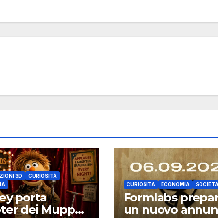
ZIONI 3D
CURIOSITÀ
IA
CURIOSITÀ
ECONOMIA
SOCIET
ey porta
Formlabs prepa
ter dei Muppet
un nuovo annun