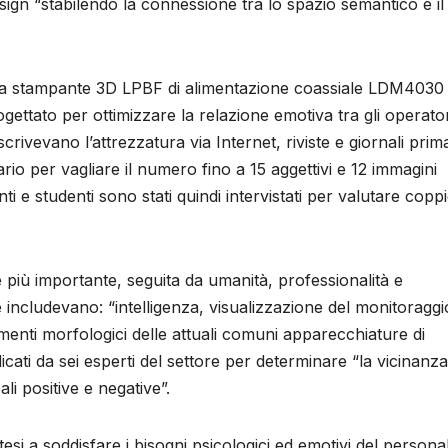
 design “stabilendo la connessione tra lo spazio semantico e il
lla stampante 3D LPBF di alimentazione coassiale LDM4030
tato per ottimizzare la relazione emotiva tra gli operatori
crivevano l’attrezzatura via Internet, riviste e giornali pri
rio per vagliare il numero fino a 15 aggettivi e 12 immagini
ti e studenti sono stati quindi intervistati per valutare coppi
e più importante, seguita da umanità, professionalità e
e includevano: “intelligenza, visualizzazione del monitoraggi
menti morfologici delle attuali comuni apparecchiature di
icati da sei esperti del settore per determinare “la vicinanza
li positive e negative”.
tesi a soddisfare i bisogni psicologici ed emotivi del persona