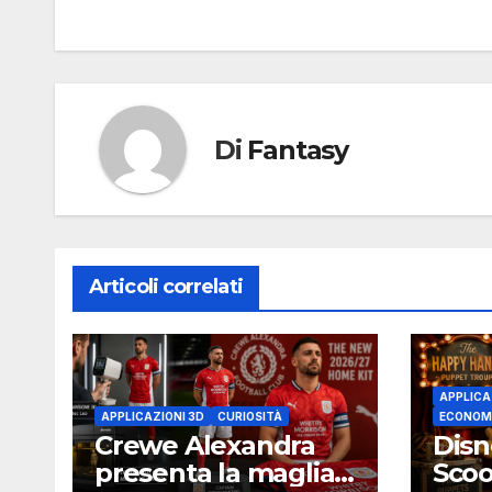
Di
Fantasy
Articoli correlati
APPLICA
APPLICAZIONI 3D
CURIOSITÀ
ECONOM
Crewe Alexandra
Disn
presenta la maglia
Scoo