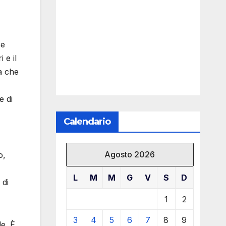
 e
 e il
ma che
e di
Calendario
Agosto 2026
o,
L
M
M
G
V
S
D
 di
1
2
3
4
5
6
7
8
9
le. È