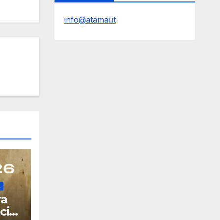
info@atamai.it
À
ra
cio