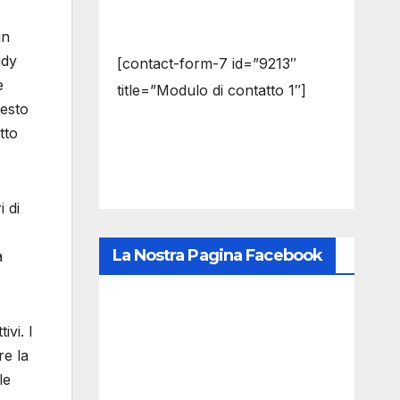
un
udy
[contact-form-7 id=”9213″
e
title=”Modulo di contatto 1″]
uesto
tto
 di
La Nostra Pagina Facebook
a
ivi. I
re la
le