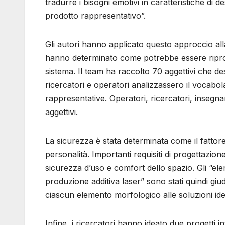
tradurre i bisogni emotivi in ​​caratteristiche di
prodotto rappresentativo”.
Gli autori hanno applicato questo approccio a
hanno determinato come potrebbe essere riproget
sistema. Il team ha raccolto 70 aggettivi che des
ricercatori e operatori analizzassero il vocabola
rappresentative. Operatori, ricercatori, insegnan
aggettivi.
La sicurezza è stata determinata come il fattor
personalità. Importanti requisiti di progettazion
sicurezza d’uso e comfort dello spazio. Gli “ele
produzione additiva laser” sono stati quindi giud
ciascun elemento morfologico alle soluzioni idea
Infine, i ricercatori hanno ideato due progetti in