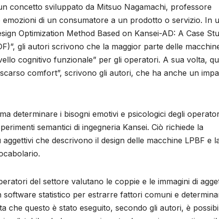
 è un concetto sviluppato da Mitsuo Nagamachi, professore
le emozioni di un consumatore a un prodotto o servizio. In 
Design Optimization Method Based on Kansei-AD: A Case St
)”, gli autori scrivono che la maggior parte delle macchin
livello cognitivo funzionale” per gli operatori. A sua volta, q
carso comfort”, scrivono gli autori, che ha anche un impa
a determinare i bisogni emotivi e psicologici degli operatori
erimenti semantici di ingegneria Kansei. Ciò richiede la
 aggettivi che descrivono il design delle macchine LPBF e l
ocabolario.
eratori del settore valutano le coppie e le immagini di aggett
n software statistico per estrarre fattori comuni e determina
 che questo è stato eseguito, secondo gli autori, è possibi