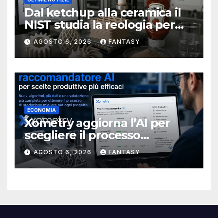
Dal ketchup alla ceramica il
NIST studia la reologia per
rendere più affidabile la
AGOSTO 6, 2026
FANTASY
stampa 3D
ECONOMIA
Xometry aggiorna l’AI per
scegliere il processo
produttivo più adatto
AGOSTO 6, 2026
FANTASY