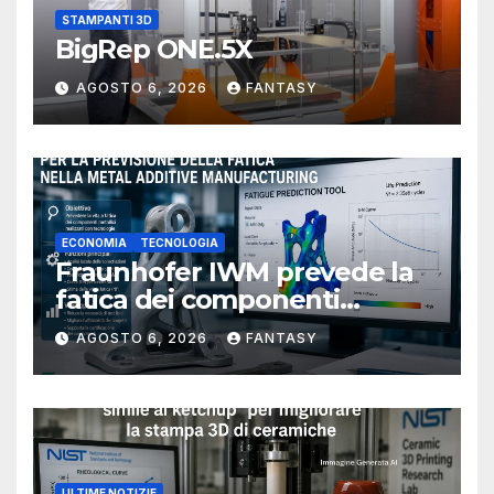
STAMPANTI 3D
BigRep ONE.5X
AGOSTO 6, 2026
FANTASY
ECONOMIA
TECNOLOGIA
Fraunhofer IWM prevede la
fatica dei componenti
metallici stampati in 3D
AGOSTO 6, 2026
FANTASY
ULTIME NOTIZIE