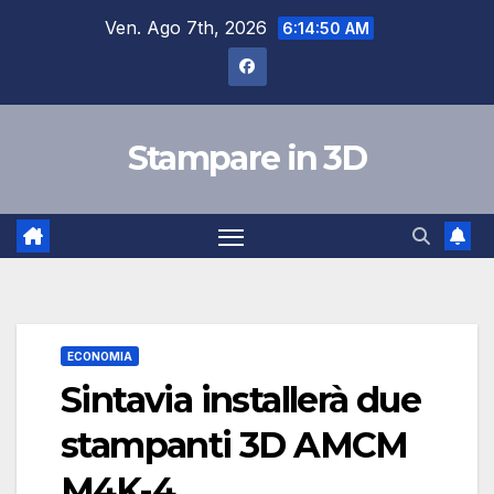
Salta
Ven. Ago 7th, 2026
6:14:51 AM
al
contenuto
Stampare in 3D
ECONOMIA
Sintavia installerà due
stampanti 3D AMCM
M4K-4.