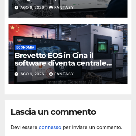
produttivo più adatto
AGO 6, 2026
FANTASY
ECONOMIA
Brevetto EOS in Cina il
software diventa centrale
nella stampa 3D industriale
AGO 6, 2026
FANTASY
Lascia un commento
Devi essere
connesso
per inviare un commento.