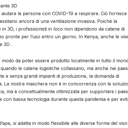
pante 3D
 aiutare le persone con COVID-19 a respirare. Ciò fornisce
essitano ancora di una ventilazione invasiva. Poiché la
 3D, i professionisti in loco non dipendono da catene di
o pronte per l’uso entro un giorno. In Kenya, anche le visi
e 3D .
in modo da poter essere prodotto localmente in tutto il mon
, quando le catene logistiche collassano, ma anche nei paesi
ate e senza grandi impianti di produzione, la domanda di
ta. La nostra maschera non è in concorrenza con le soluzio
ica, ma è concettualmente ottimizzata per supportare i paesi
otti e con bassa tecnologia durante questa pandemia e per evi
’ape, si adatta in modo flessibile alle diverse forme del viso 