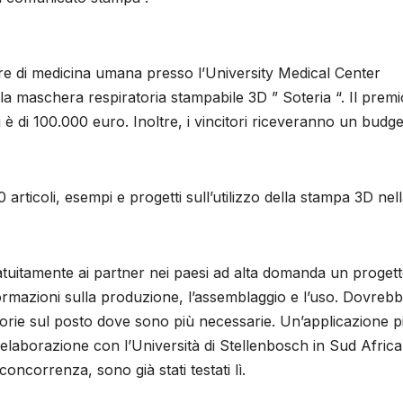
re di medicina umana presso l’University Medical Center
a maschera respiratoria stampabile 3D ” Soteria “. Il premi
i è di 100.000 euro. Inoltre, i vincitori riceveranno un budge
articoli, esempi e progetti sull’utilizzo della stampa 3D nel
atuitamente ai partner nei paesi ad alta domanda un proget
ormazioni sulla produzione, l’assemblaggio e l’uso. Dovreb
orie sul posto dove sono più necessarie. Un’applicazione pi
di elaborazione con l’Università di Stellenbosch in Sud Africa
concorrenza, sono già stati testati lì.