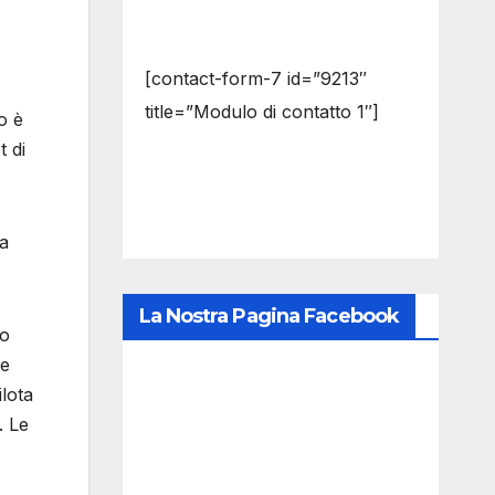
[contact-form-7 id=”9213″
title=”Modulo di contatto 1″]
o è
t di
la
La Nostra Pagina Facebook
to
be
lota
. Le