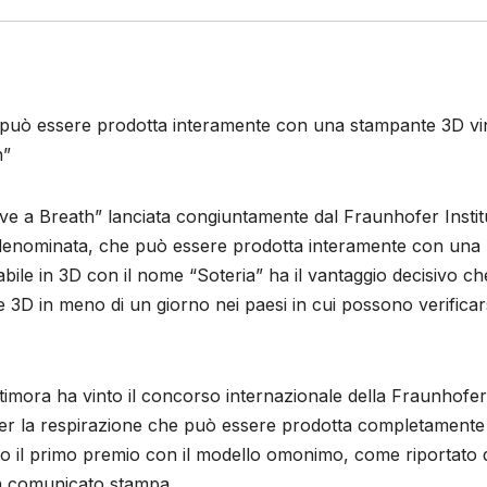
 può essere prodotta interamente con una stampante 3D vin
h”
Give a Breath” lanciata congiuntamente dal Fraunhofer Instit
denominata, che può essere prodotta interamente con una
ile in 3D con il nome “Soteria” ha il vantaggio decisivo ch
3D in meno di un giorno nei paesi in cui possono verificar
timora ha vinto il concorso internazionale della Fraunhofer
r la respirazione che può essere prodotta completamente
to il primo premio con il modello omonimo, come riportato 
un comunicato stampa .