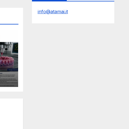
info@atamai.it
le
Y
l
ro e