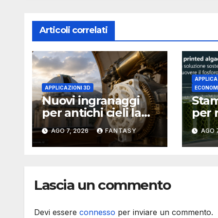
Articoli correlati
APPLICA
APPLICAZIONI 3D
ECONOMI
Nuovi ingranaggi
Stam
per antichi cieli la
per 
stampa 3D
fosf
AGO 7, 2026
FANTASY
AGO 7
aggiorna un
il p
osservatorio del
Flor
1930 della University
Univ
of Arkansas at Little
Lascia un commento
Rock
Devi essere
connesso
per inviare un commento.