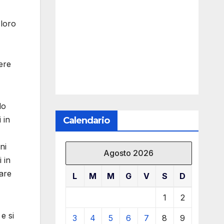
 loro
ere
do
 in
Calendario
ni
Agosto 2026
 in
tare
L
M
M
G
V
S
D
1
2
e si
3
4
5
6
7
8
9