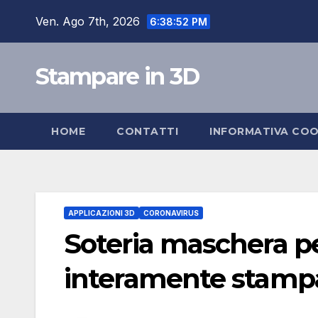
Salta
Ven. Ago 7th, 2026
6:38:53 PM
al
contenuto
Stampare in 3D
HOME
CONTATTI
INFORMATIVA COO
APPLICAZIONI 3D
CORONAVIRUS
Soteria maschera pe
interamente stampa