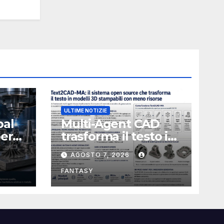
ULTIME NOTIZIE
bal
Multi-Agent CAD
perà
trasforma il testo in
CAD usando 116
AGOSTO 7, 2026
volte meno token
FANTASY
nata
e