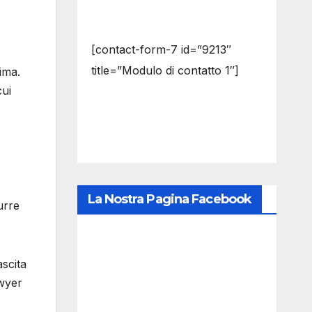
[contact-form-7 id=”9213″
title=”Modulo di contatto 1″]
ima.
cui
La Nostra Pagina Facebook
urre
scita
owyer