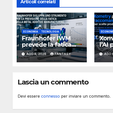
Articoli correlati
ECONOMIA
TECNOLOGIA
ECONOM
Fraunhofer IWM
Xome
prevede la fatica
l’AI 
dei componenti
proc
AGO 6, 2026
FANTASY
AGO 
metallici stampati in
più 
3D
Lascia un commento
Devi essere
connesso
per inviare un commento.