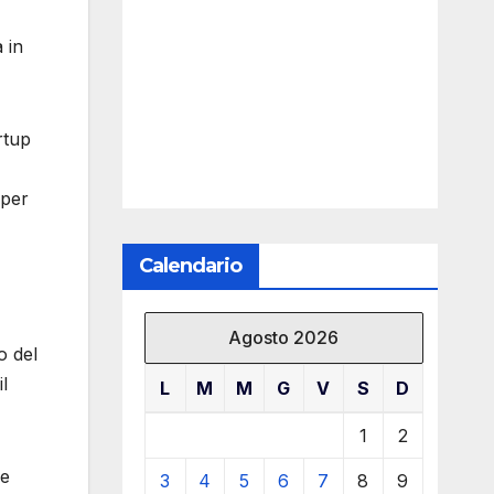
 in
rtup
 per
Calendario
Agosto 2026
o del
l
L
M
M
G
V
S
D
1
2
he
3
4
5
6
7
8
9