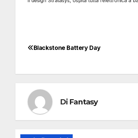
il design Stratasys, ospita tutta l’elettronica a 
Blackstone Battery Day
Navigazione
articoli
Di
Fantasy