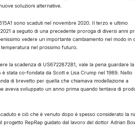
ve soluzioni alternative.
5A1 sono scaduti nel novembre 2020. Il terzo e ultimo
2021 a seguito di una precedente proroga di diversi anni pr
o benissimo vedere un importante cambiamento nel modo in 
 temperatura nel prossimo futuro.
avere la scadenza di US6722872B1, vale la pena guardare la
ys è stata co-fondata da Scott e Lisa Crump nel 1989. Nello
nda di brevetto per quella che chiamava modellazione a
he aveva sviluppato un anno prima quando tentava di prod
caduto e ciò che è venuto dopo è spesso considerato la na
l progetto RepRap guidato dal lavoro del dottor Adrian B