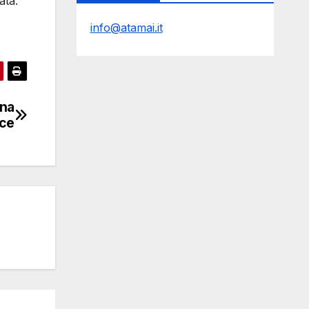
ata.
info@atamai.it
una
rce