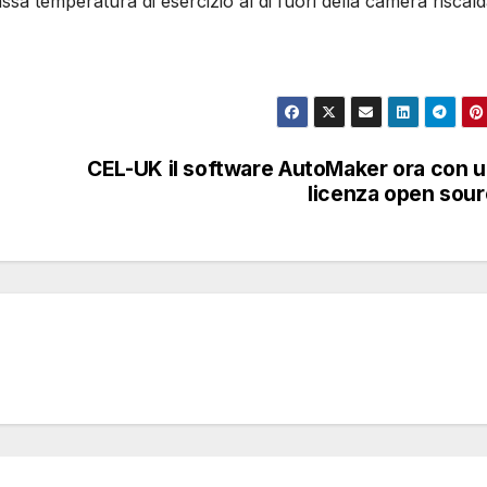
bassa temperatura di esercizio al di fuori della camera riscald
CEL-UK il software AutoMaker ora con 
licenza open sou