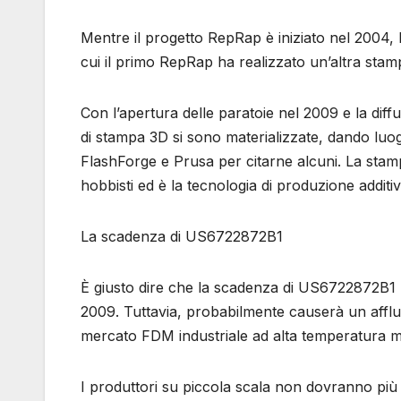
Mentre il progetto RepRap è iniziato nel 2004, l
cui il primo RepRap ha realizzato un’altra st
Con l’apertura delle paratoie nel 2009 e la di
di stampa 3D si sono materializzate, dando luo
FlashForge e Prusa per citarne alcuni. La stam
hobbisti ed è la tecnologia di produzione additi
La scadenza di US6722872B1
È giusto dire che la scadenza di US6722872B1 p
2009. Tuttavia, probabilmente causerà un afflus
mercato FDM industriale ad alta temperatura mo
I produttori su piccola scala non dovranno più r