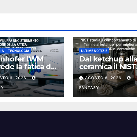
IA
TECNOLOGIA
ULTIME NOTIZIE
unhofer IWM
Dal ketchup all
ede la fatica dei
ceramica il NIST
ponenti
studia la reolog
STO 6, 2026
AGOSTO 6, 2026
llici stampati in
per rendere più
affidabile la st
SY
FANTASY
3D