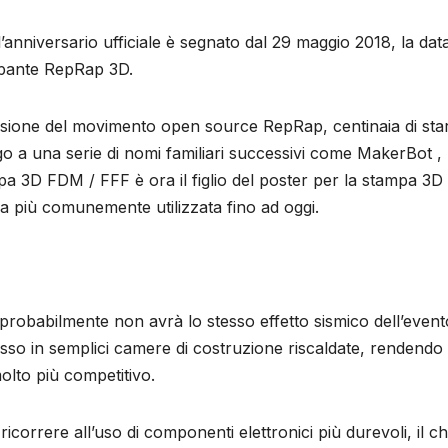
’anniversario ufficiale è segnato dal 29 maggio 2018, la data
ampante RepRap 3D.
ffusione del movimento open source RepRap, centinaia di sta
go a una serie di nomi familiari successivi come MakerBot ,
pa 3D FDM / FFF è ora il figlio del poster per la stampa 3D
va più comunemente utilizzata fino ad oggi.
robabilmente non avrà lo stesso effetto sismico dell’event
so in semplici camere di costruzione riscaldate, rendendo i
lto più competitivo.
icorrere all’uso di componenti elettronici più durevoli, il c