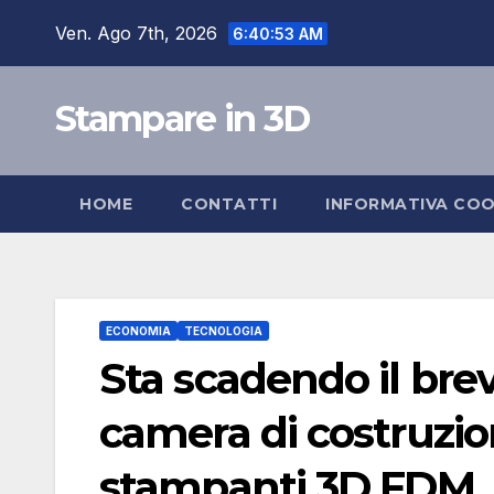
Salta
Ven. Ago 7th, 2026
6:40:54 AM
al
contenuto
Stampare in 3D
HOME
CONTATTI
INFORMATIVA COO
ECONOMIA
TECNOLOGIA
Sta scadendo il brev
camera di costruzio
stampanti 3D FDM