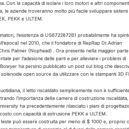
a. Con la capacità di isolare i loro motori e altri component
ata, le aziende troveranno molto più facile sviluppare siste
PEEK, PEKK e ULTEM.
umatori, l’esistenza di US6722872B1 probabilmente ha spint
a all’epoca) nel 2010, che il fondatore di RepRap Dr.Adrian
hris Palmer (Nophead) . Ora presente nella maggior parte 
ale per l’adesione delle parti e per alleviare i problemi di
Bowyer ha persino pubblicato un post sul blog che descriv
o a solenoide open source da utilizzare con le stampanti 3D 
otidiana, il letto riscaldato semplicemente non è sufficient
ostrando l’importanza della camera di costruzione riscaldata,
versity ha precedentemente rilasciato i piani di progettaz
osto con capacità di estrusione PEKK e ULTEM.
teste può essere costruita per meno di $ 1000 e, proprio