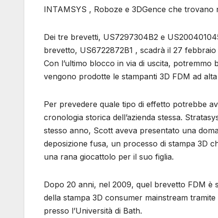
INTAMSYS , Roboze e 3DGence che trovano nuo
Dei tre brevetti, US7297304B2 e US2004010451
brevetto, US6722872B1 , scadrà il 27 febbraio 
Con l’ultimo blocco in via di uscita, potremm
vengono prodotte le stampanti 3D FDM ad alta
Per prevedere quale tipo di effetto potrebbe 
cronologia storica dell’azienda stessa. Stratas
stesso anno, Scott aveva presentato una doma
deposizione fusa, un processo di stampa 3D c
una rana giocattolo per il suo figlia.
Dopo 20 anni, nel 2009, quel brevetto FDM è s
della stampa 3D consumer mainstream tramite i
presso l’Università di Bath.