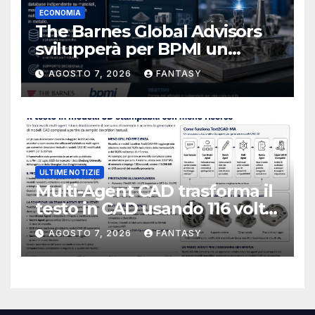
ECONOMIA
The Barnes Global Advisors
svilupperà per BPMI un
database per la stampa 3D
AGOSTO 7, 2026
FANTASY
metallica destinata alla filiera
navale statunitense
ULTIME NOTIZIE
Multi-Agent CAD trasforma il
testo in CAD usando 116 volte
meno token
AGOSTO 7, 2026
FANTASY