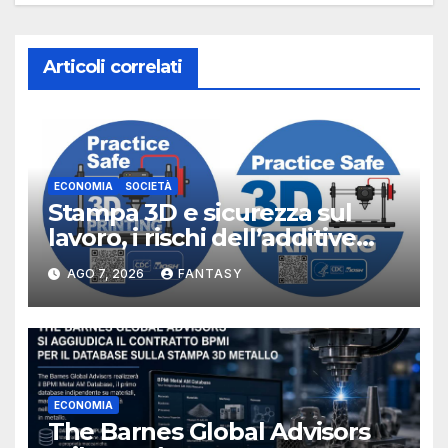
Articoli correlati
ECONOMIA
SOCIETÀ
Stampa 3D e sicurezza sul
lavoro, i rischi dell’additive
manufacturing secondo
AGO 7, 2026
FANTASY
NIOSH
ECONOMIA
The Barnes Global Advisors