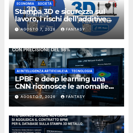
ECONOMIA
SOCIETÀ
Stampa 3D e sicurezza sul
lavoro, i rischi dell’additive
manufacturing secondo
AGOSTO 7, 2026
FANTASY
NIOSH
AI INTELLIGENZA ARTIFICIALE IA
TECNOLOGIA
LPBF e deep learning una
CNN riconosce le anomalie
del bagno di fusione
AGOSTO 7, 2026
FANTASY