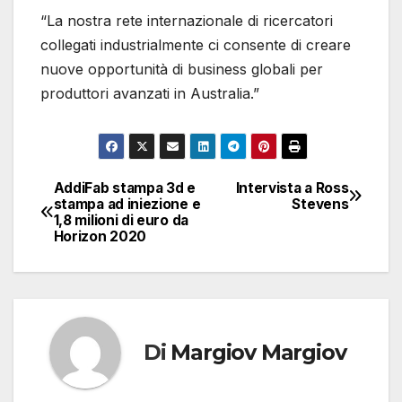
“La nostra rete internazionale di ricercatori
collegati industrialmente ci consente di creare
nuove opportunità di business globali per
produttori avanzati in Australia.”
AddiFab stampa 3d e
Intervista a Ross
Navigazione
stampa ad iniezione e
Stevens
1,8 milioni di euro da
articoli
Horizon 2020
Di
Margiov Margiov