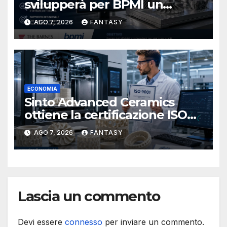
svilupperà per BPMI un
database per la stampa 3D
AGO 7, 2026
FANTASY
metallica destinata alla filiera
navale statunitense
ECONOMIA
Sinto Advanced Ceramics
ottiene la certificazione ISO
9001 per la stampa 3D di
AGO 7, 2026
FANTASY
ceramiche tecniche
Lascia un commento
Devi essere
connesso
per inviare un commento.