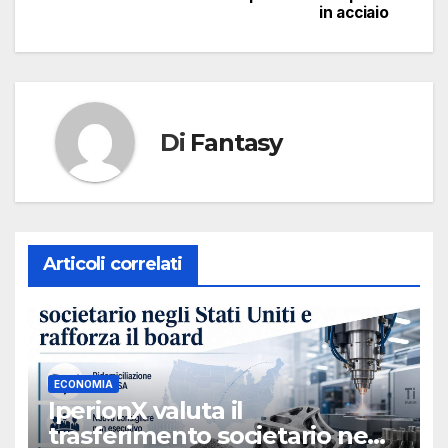
in acciaio
Di
Fantasy
Articoli correlati
ECONOMIA
IperionX valuta il
trasferimento societario negli