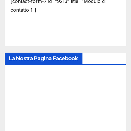
[contact-form-7 id=”9213″ title=”Modulo di
contatto 1″]
La Nostra Pagina Facebook