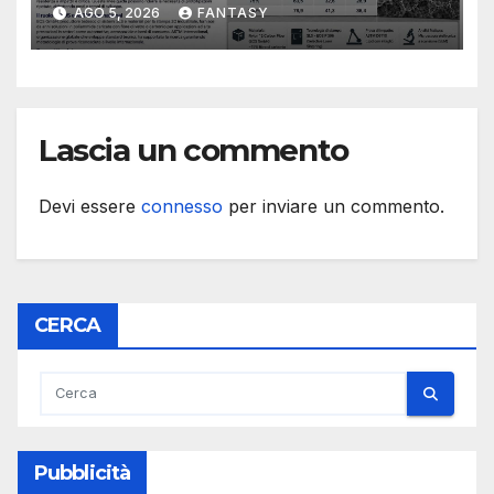
resistenza agli urti dipende
AGO 5, 2026
FANTASY
dal processo
Lascia un commento
Devi essere
connesso
per inviare un commento.
CERCA
Pubblicità