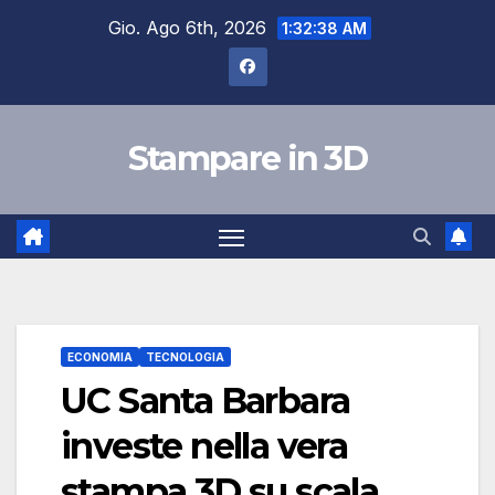
Salta
Gio. Ago 6th, 2026
1:32:39 AM
al
contenuto
Stampare in 3D
ECONOMIA
TECNOLOGIA
UC Santa Barbara
investe nella vera
stampa 3D su scala