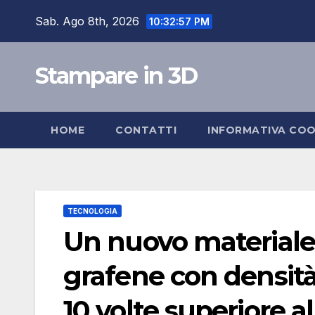
Skip
Sab. Ago 8th, 2026
10:32:58 PM
to
content
Stampare in 3D
HOME
CONTATTI
INFORMATIVA COO
TECNOLOGIA
Un nuovo materiale
grafene con densità
10 volte superiore al