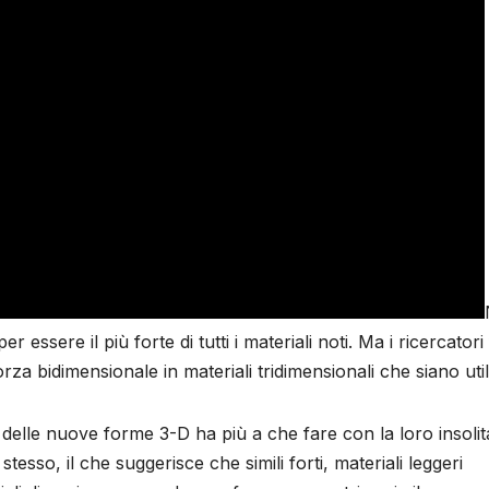
essere il più forte di tutti i materiali noti. Ma i ricercatori
za bidimensionale in materiali tridimensionali che siano utili
e delle nuove forme 3-D ha più a che fare con la loro insolit
esso, il che suggerisce che simili forti, materiali leggeri