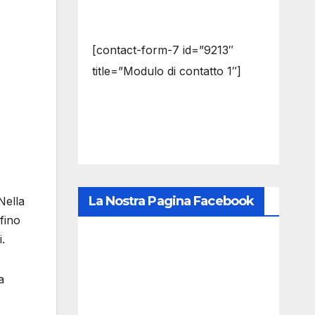
[contact-form-7 id=”9213″
title=”Modulo di contatto 1″]
La Nostra Pagina Facebook
Nella
 fino
.
a