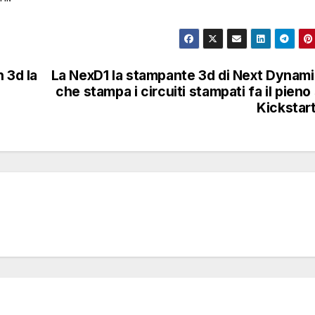
 3d la
La NexD1 la stampante 3d di Next Dynam
che stampa i circuiti stampati fa il pieno
Kickstar