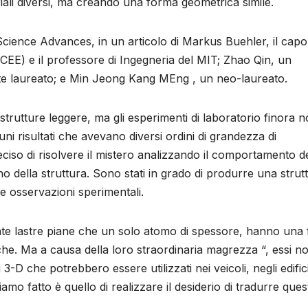
iali diversi, ma creando una forma geometrica simile.
sta Science Advances, in un articolo di Markus Buehler, il capo
(CEE) e il professore di Ingegneria del MIT; Zhao Qin, un
e laureato; e Min Jeong Kang MEng , un neo-laureato.
i strutture leggere, ma gli esperimenti di laboratorio finora 
cuni risultati che avevano diversi ordini di grandezza di
ciso di risolvere il mistero analizzando il comportamento d
terno della struttura. Sono stati in grado di produrre una strut
e osservazioni sperimentali.
nte lastre piane che un solo atomo di spessore, hanno una 
che. Ma a causa della loro straordinaria magrezza “, essi n
 3-D che potrebbero essere utilizzati nei veicoli, negli edific
amo fatto è quello di realizzare il desiderio di tradurre quest