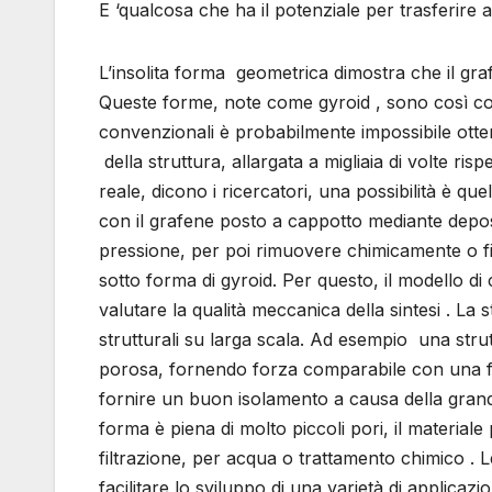
E ‘qualcosa che ha il potenziale per trasferire 
L’insolita forma geometrica dimostra che il graf
Queste forme, note come gyroid , sono così co
convenzionali è probabilmente impossibile ottene
della struttura, allargata a migliaia di volte risp
reale, dicono i ricercatori, una possibilità è que
con il grafene posto a cappotto mediante deposi
pressione, per poi rimuovere chimicamente o fis
sotto forma di gyroid. Per questo, il modello d
valutare la qualità meccanica della sintesi . L
strutturali su larga scala. Ad esempio una str
porosa, fornendo forza comparabile con una fr
fornire un buon isolamento a causa della grande
forma è piena di molto piccoli pori, il material
filtrazione, per acqua o trattamento chimico .
facilitare lo sviluppo di una varietà di applicazio