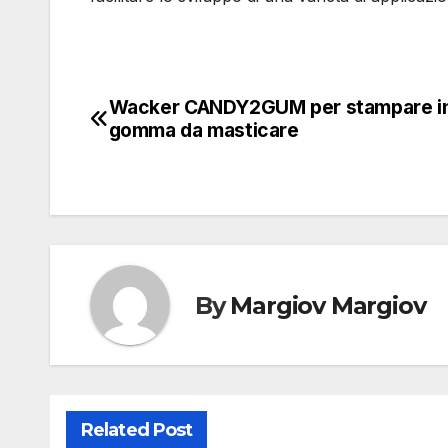
Wacker CANDY2GUM per stampare in
Navigazione
gomma da masticare
articoli
By
Margiov Margiov
Related Post