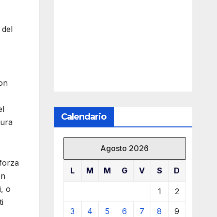
 del
non
el
Calendario
tura
Agosto 2026
forza
L
M
M
G
V
S
D
on
i, o
1
2
i
3
4
5
6
7
8
9