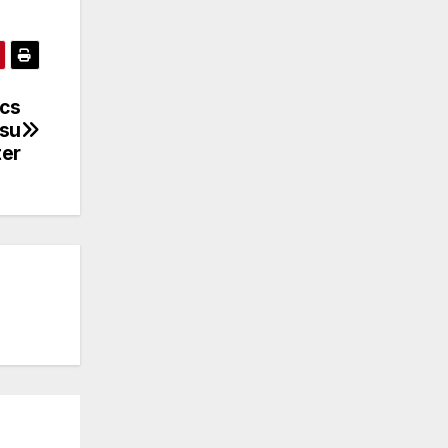
ics
 su
ter