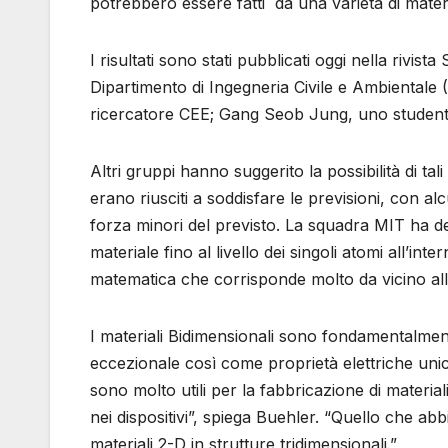
potrebbero essere fatti da una varietà di mater
I risultati sono stati pubblicati oggi nella rivi
Dipartimento di Ingegneria Civile e Ambientale 
ricercatore CEE; Gang Seob Jung, uno student
Altri gruppi hanno suggerito la possibilità di tal
erano riusciti a soddisfare le previsioni, con al
forza minori del previsto. La squadra MIT ha de
materiale fino al livello dei singoli atomi all’in
matematica che corrisponde molto da vicino all
I materiali Bidimensionali sono fondamentalme
eccezionale così come proprietà elettriche uni
sono molto utili per la fabbricazione di materiali
nei dispositivi”, spiega Buehler. “Quello che abbi
materiali 2-D in strutture tridimensionali.”