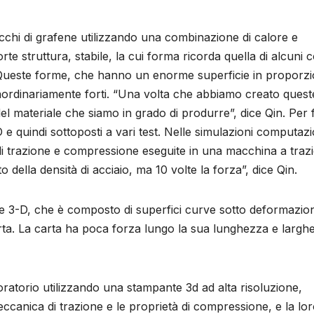
cchi di grafene utilizzando una combinazione di calore e
 struttura, stabile, la cui forma ricorda quella di alcuni co
Queste forme, che hanno un enorme superficie in proporz
aordinariamente forti. “Una volta che abbiamo creato quest
del materiale che siamo in grado di produrre”, dice Qin. Per 
e quindi sottoposti a vari test. Nelle simulazioni computazi
 di trazione e compressione eseguite in una macchina a traz
o della densità di acciaio, ma 10 volte la forza”, dice Qin.
e 3-D, che è composto di superfici curve sotto deformazio
arta. La carta ha poca forza lungo la sua lunghezza e largh
oratorio utilizzando una stampante 3d ad alta risoluzione,
meccanica di trazione e le proprietà di compressione, e la lo