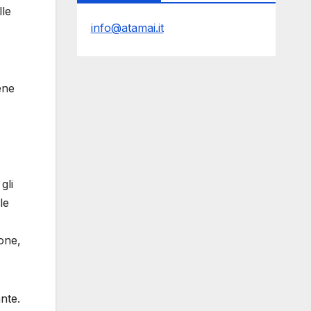
lle
info@atamai.it
ene
gli
le
ione,
ante.