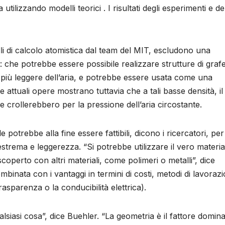
tilizzando modelli teorici . I risultati degli esperimenti e de
elli di calcolo atomistica dal team del MIT, escludono una
: che potrebbe essere possibile realizzare strutture di graf
più leggere dell’aria, e potrebbe essere usata come una
Le attuali opere mostrano tuttavia che a tali basse densità, il
 crollerebbero per la pressione dell’aria circostante.
 potrebbe alla fine essere fattibili, dicono i ricercatori, per 
trema e leggerezza. “Si potrebbe utilizzare il vero materia
operto con altri materiali, come polimeri o metalli”, dice
mbinata con i vantaggi in termini di costi, metodi di lavoraz
rasparenza o la conducibilità elettrica).
ualsiasi cosa”, dice Buehler. “La geometria è il fattore domin