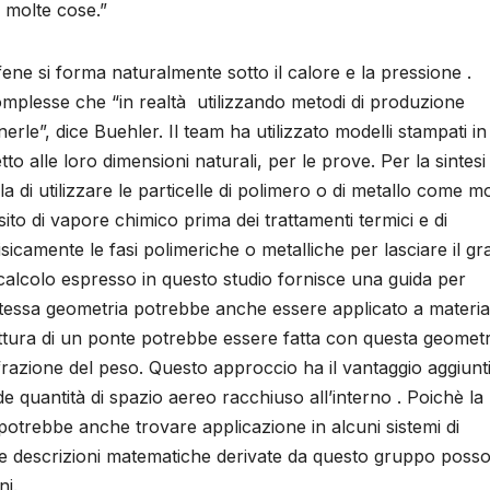
a molte cose.”
ene si forma naturalmente sotto il calore e la pressione .
mplesse che “in realtà utilizzando metodi di produzione
rle”, dice Buehler. Il team ha utilizzato modelli stampati in
etto alle loro dimensioni naturali, per le prove. Per la sintesi
lla di utilizzare le particelle di polimero o di metallo come mo
to di vapore chimico prima dei trattamenti termici e di
icamente le fasi polimeriche o metalliche per lasciare il gr
i calcolo espresso in questo studio fornisce una guida per
a stessa geometria potrebbe anche essere applicato a material
uttura di un ponte potrebbe essere fatta con questa geometr
azione del peso. Questo approccio ha il vantaggio aggiunti
 quantità di spazio aereo racchiuso all’interno . Poichè la
e potrebbe anche trovare applicazione in alcuni sistemi di
 Le descrizioni matematiche derivate da questo gruppo poss
ni.