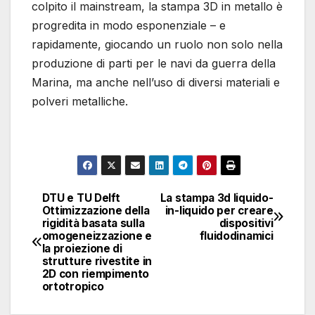
colpito il mainstream, la stampa 3D in metallo è
progredita in modo esponenziale – e
rapidamente, giocando un ruolo non solo nella
produzione di parti per le navi da guerra della
Marina, ma anche nell’uso di diversi materiali e
polveri metalliche.
DTU e TU Delft
La stampa 3d liquido-
Navigazione
Ottimizzazione della
in-liquido per creare
rigidità basata sulla
dispositivi
articoli
omogeneizzazione e
fluidodinamici
la proiezione di
strutture rivestite in
2D con riempimento
ortotropico