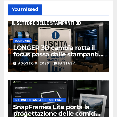
You missed
ECONOMIA
LONGER 3D cambia rotta il
focus passa dalle stampanti
3D alla stampa UV?
AGOSTO 9, 2026
FANTASY
INTERNET STAMPA 3D
SOFTWARE
SnapFrames Lite porta la
progettazione delle cornici