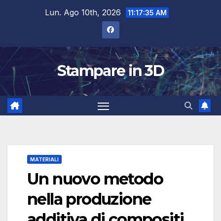
Salta
Lun. Ago 10th, 2026
11:17:36 AM
al
contenuto
Stampare in 3D
MATERIALI
Un nuovo metodo
nella produzione
additiva di compositi