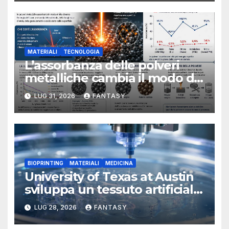
MATERIALI
TECNOLOGIA
L’assorbanza delle polveri
metalliche cambia il modo di
interpretare la fusione laser
LUG 31, 2026
FANTASY
BIOPRINTING
MATERIALI
MEDICINA
University of Texas at Austin
sviluppa un tessuto artificiale
stampabile in 3D che imita le
LUG 28, 2026
FANTASY
membrane dei tessuti