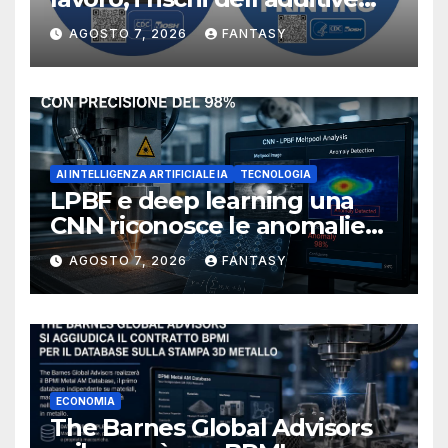
manufacturing secondo
AGOSTO 7, 2026
FANTASY
NIOSH
AI INTELLIGENZA ARTIFICIALE IA
TECNOLOGIA
LPBF e deep learning una
CNN riconosce le anomalie
del bagno di fusione
AGOSTO 7, 2026
FANTASY
ECONOMIA
The Barnes Global Advisors