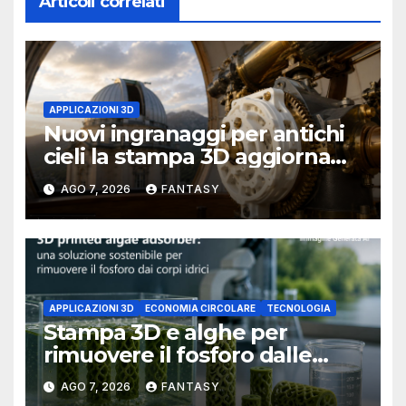
Articoli correlati
APPLICAZIONI 3D
Nuovi ingranaggi per antichi
cieli la stampa 3D aggiorna
un osservatorio del 1930 della
AGO 7, 2026
FANTASY
University of Arkansas at
Little Rock
APPLICAZIONI 3D
ECONOMIA CIRCOLARE
TECNOLOGIA
Stampa 3D e alghe per
rimuovere il fosforo dalle
acque il progetto della
AGO 7, 2026
FANTASY
Florida Atlantic University