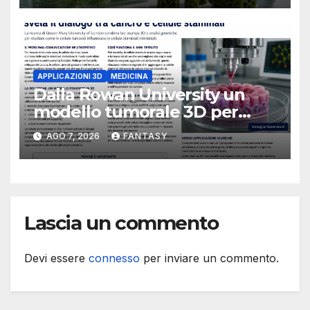
APPLICAZIONI 3D
MEDICINA
Dalla Rowan University un
modello tumorale 3D per
studiare il dialogo tra cancro
AGO 7, 2026
FANTASY
e cellule staminali
Lascia un commento
Devi essere
connesso
per inviare un commento.