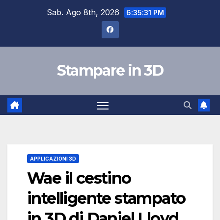
Salta
Sab. Ago 8th, 2026
6:35:31 PM
al
contenuto
Stampare in 3D
APPLICAZIONI 3D
Wae il cestino
intelligente stampato
in 3D di Daniel Lloyd