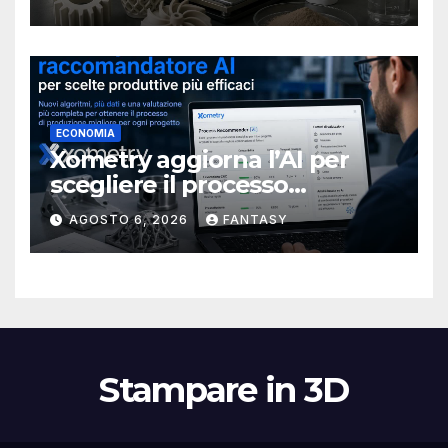
stampa 3D
ECONOMIA
Xometry aggiorna l’AI per
scegliere il processo
produttivo più adatto
AGOSTO 6, 2026
FANTASY
Stampare in 3D