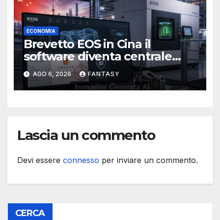
ECONOMIA
Brevetto EOS in Cina il
software diventa centrale
nella stampa 3D industriale
AGO 6, 2026
FANTASY
Lascia un commento
Devi essere
connesso
per inviare un commento.
CERCA