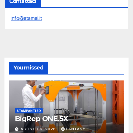
Contattaci
info@atamai.it
You missed
STAMPANTI 3D
BigRep ONE.5X
AGOSTO 6, 2026
FANTASY