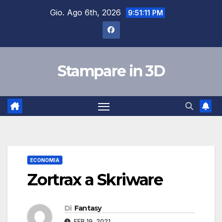
Salta
Gio. Ago 6th, 2026
9:51:12 PM
al
contenuto
Stampare in 3D
ECONOMIA
Zortrax a Skriware
Di
Fantasy
FEB 19, 2021