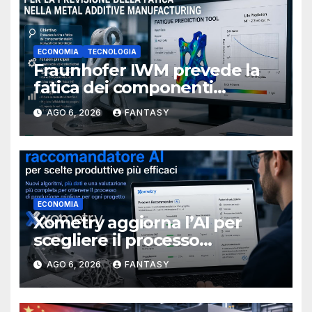
ECONOMIA
TECNOLOGIA
Fraunhofer IWM prevede la
fatica dei componenti
metallici stampati in 3D
AGO 6, 2026
FANTASY
ECONOMIA
Xometry aggiorna l’AI per
scegliere il processo
produttivo più adatto
AGO 6, 2026
FANTASY