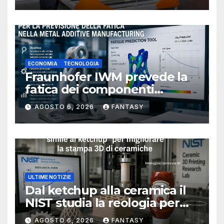
ECONOMIA
TECNOLOGIA
Fraunhofer IWM prevede la
fatica dei componenti
metallici stampati in 3D
AGOSTO 6, 2026
FANTASY
ULTIME NOTIZIE
Dal ketchup alla ceramica il
NIST studia la reologia per
rendere più affidabile la
AGOSTO 6, 2026
FANTASY