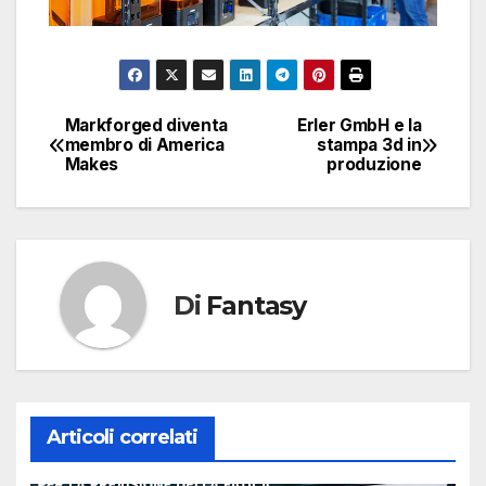
Markforged diventa
Erler GmbH e la
Navigazione
membro di America
stampa 3d in
Makes
produzione
articoli
Di
Fantasy
Articoli correlati