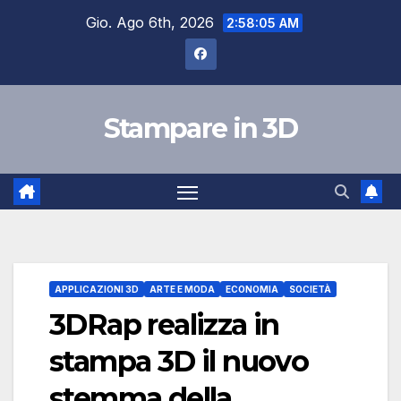
Salta
Gio. Ago 6th, 2026
2:58:07 AM
al
contenuto
Stampare in 3D
APPLICAZIONI 3D
ARTE E MODA
ECONOMIA
SOCIETÀ
3DRap realizza in
stampa 3D il nuovo
stemma della