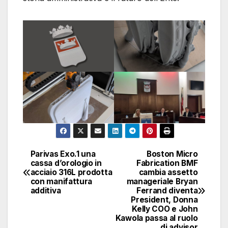
Parivas Exo.1 una
Boston Micro
Navigazione
cassa d’orologio in
Fabrication BMF
acciaio 316L prodotta
cambia assetto
articoli
con manifattura
manageriale Bryan
additiva
Ferrand diventa
President, Donna
Kelly COO e John
Kawola passa al ruolo
di advisor