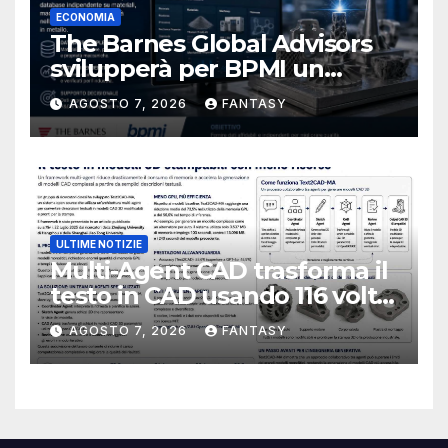
ECONOMIA
The Barnes Global Advisors
svilupperà per BPMI un
database per la stampa 3D
AGOSTO 7, 2026
FANTASY
metallica destinata alla filiera
navale statunitense
ULTIME NOTIZIE
Multi-Agent CAD trasforma il
testo in CAD usando 116 volte
meno token
AGOSTO 7, 2026
FANTASY