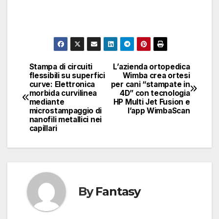
Stampa di circuiti
L’azienda ortopedica
Navigazione
flessibili su superfici
Wimba crea ortesi
curve: Elettronica
per cani “stampate in
articoli
morbida curvilinea
4D” con tecnologia
mediante
HP Multi Jet Fusion e
microstampaggio di
l’app WimbaScan
nanofili metallici nei
capillari
By
Fantasy