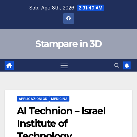
Skip
Sab. Ago 8th, 2026
2:31:50 AM
to
content
Stampare in 3D
APPLICAZIONI 3D
MEDICINA
Al Technion – Israel
Institute of
Technology