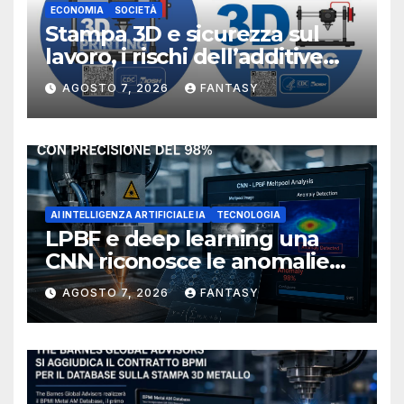
ECONOMIA
SOCIETÀ
Stampa 3D e sicurezza sul
lavoro, i rischi dell’additive
manufacturing secondo
AGOSTO 7, 2026
FANTASY
NIOSH
AI INTELLIGENZA ARTIFICIALE IA
TECNOLOGIA
LPBF e deep learning una
CNN riconosce le anomalie
del bagno di fusione
AGOSTO 7, 2026
FANTASY