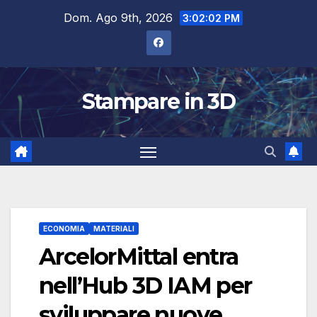
Salta
Dom. Ago 9th, 2026
3:02:03 PM
al
contenuto
Stampare in 3D
ECONOMIA
MATERIALI
ArcelorMittal entra
nell’Hub 3D IAM per
sviluppare nuove