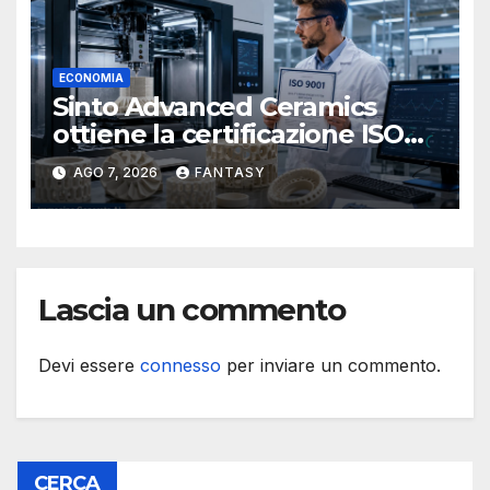
ECONOMIA
Sinto Advanced Ceramics
ottiene la certificazione ISO
9001 per la stampa 3D di
AGO 7, 2026
FANTASY
ceramiche tecniche
Lascia un commento
Devi essere
connesso
per inviare un commento.
CERCA