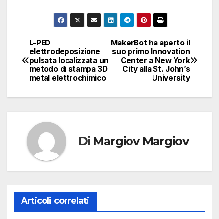
L-PED
MakerBot ha aperto il
Navigazione
elettrodeposizione
suo primo Innovation
pulsata localizzata un
Center a New York
articoli
metodo di stampa 3D
City alla St. John’s
metal elettrochimico
University
Di
Margiov Margiov
Articoli correlati