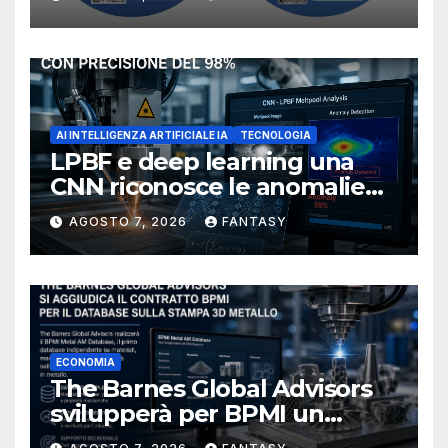
NIOSH
AI INTELLIGENZA ARTIFICIALE IA
TECNOLOGIA
LPBF e deep learning una
CNN riconosce le anomalie
del bagno di fusione
AGOSTO 7, 2026
FANTASY
ECONOMIA
The Barnes Global Advisors
svilupperà per BPMI un
database per la stampa 3D