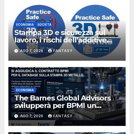
ECONOMIA
SOCIETÀ
Stampa 3D e sicurezza sul
lavoro, i rischi dell’additive
manufacturing secondo
AGO 7, 2026
FANTASY
NIOSH
ECONOMIA
The Barnes Global Advisors
svilupperà per BPMI un
database per la stampa 3D
AGO 7, 2026
FANTASY
metallica destinata alla filiera
navale statunitense