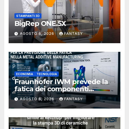
STAMPANTI 3D
BigRep ONE.5X
AGOSTO 6, 2026
FANTASY
ECONOMIA
TECNOLOGIA
Fraunhofer IWM prevede la
fatica dei componenti
metallici stampati in 3D
AGOSTO 6, 2026
FANTASY