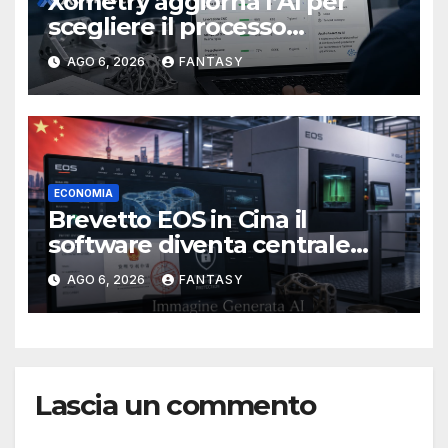
Xometry aggiorna l’AI per
scegliere il processo
produttivo più adatto
AGO 6, 2026
FANTASY
ECONOMIA
Brevetto EOS in Cina il
software diventa centrale
nella stampa 3D industriale
AGO 6, 2026
FANTASY
Lascia un commento