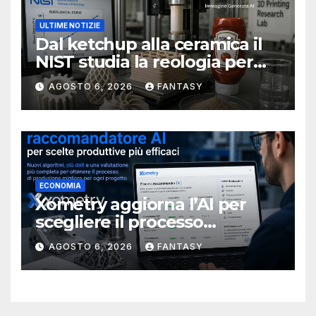
ULTIME NOTIZIE
Dal ketchup alla ceramica il
NIST studia la reologia per
rendere più affidabile la
AGOSTO 6, 2026
FANTASY
stampa 3D
ECONOMIA
Xometry aggiorna l’AI per
scegliere il processo
produttivo più adatto
AGOSTO 6, 2026
FANTASY