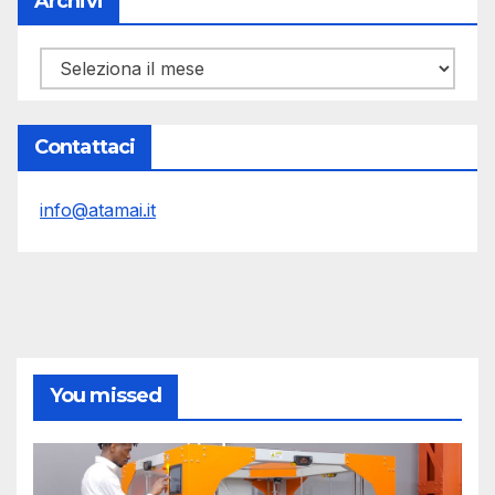
Archivi
Archivi
Contattaci
info@atamai.it
You missed