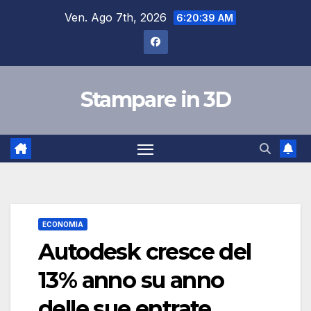
Salta
Ven. Ago 7th, 2026
6:20:40 AM
al
contenuto
Stampare in 3D
ECONOMIA
Autodesk cresce del
13% anno su anno
delle sue entrate