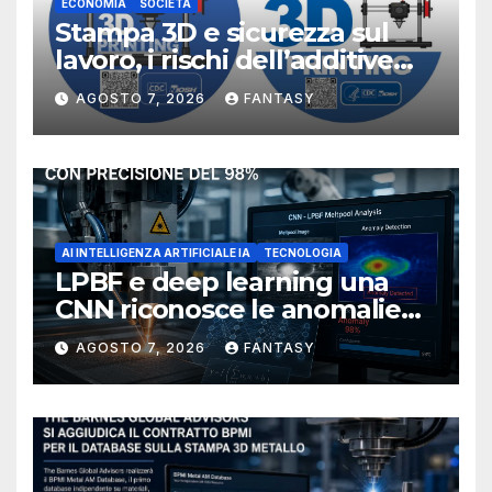
ECONOMIA
SOCIETÀ
Stampa 3D e sicurezza sul
lavoro, i rischi dell’additive
manufacturing secondo
AGOSTO 7, 2026
FANTASY
NIOSH
AI INTELLIGENZA ARTIFICIALE IA
TECNOLOGIA
LPBF e deep learning una
CNN riconosce le anomalie
del bagno di fusione
AGOSTO 7, 2026
FANTASY