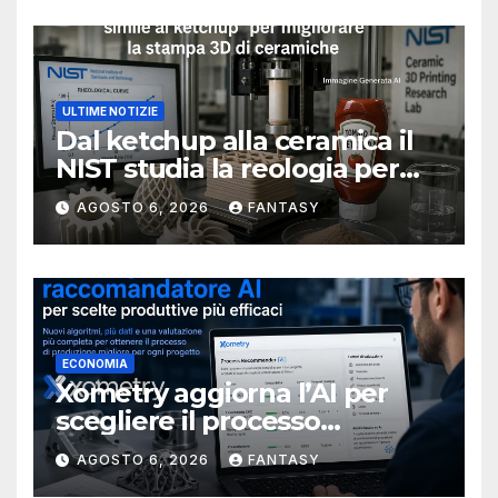
ULTIME NOTIZIE
Dal ketchup alla ceramica il
NIST studia la reologia per
rendere più affidabile la
AGOSTO 6, 2026
FANTASY
stampa 3D
ECONOMIA
Xometry aggiorna l’AI per
scegliere il processo
produttivo più adatto
AGOSTO 6, 2026
FANTASY