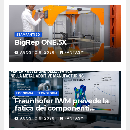
STAMPANTI 3D
BigRep ONE.5X
AGOSTO 6, 2026
FANTASY
ECONOMIA
TECNOLOGIA
Fraunhofer IWM prevede la
fatica dei componenti
metallici stampati in 3D
AGOSTO 6, 2026
FANTASY