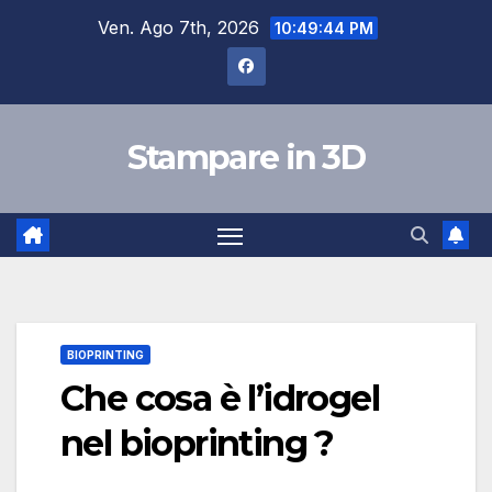
Salta
Ven. Ago 7th, 2026
10:49:45 PM
al
contenuto
Stampare in 3D
BIOPRINTING
Che cosa è l’idrogel
nel bioprinting ?