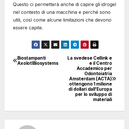
Questo ci permetterà anche di capire gli idrogel
nel contesto di una macchina e perché sono
utili, così come alcune limitazioni che devono
essere capite.
Biostampanti
La svedese Cellink e
Navigazione
AxolotlBiosystems
e il Centro
Accademico per
articoli
Odontoiatria
Amsterdam (ACTA)
ottengono 1 milione
di dollari dall’Europa
per lo sviluppo di
materiali