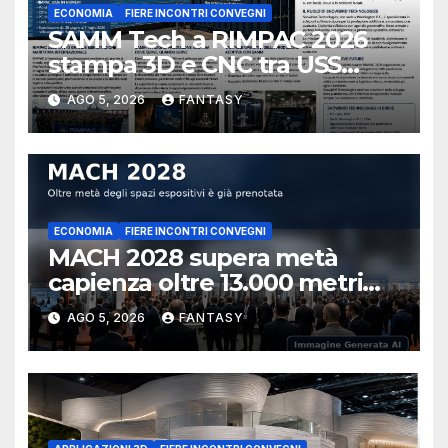
ECONOMIA
FIERE INCONTRI CONVEGNI
SAMM Tech a RIMPAC 2026
stampa 3D e CNC tra USS
Essex e Schofield Barracks
AGO 5, 2026
FANTASY
ECONOMIA
FIERE INCONTRI CONVEGNI
MACH 2028 supera metà
capienza oltre 13.000 metri
quadrati già prenotati
AGO 5, 2026
FANTASY