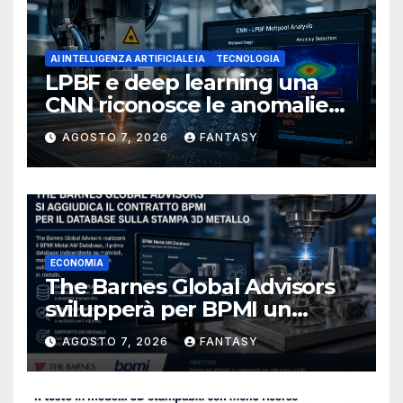
AI INTELLIGENZA ARTIFICIALE IA
TECNOLOGIA
LPBF e deep learning una
CNN riconosce le anomalie
del bagno di fusione
AGOSTO 7, 2026
FANTASY
ECONOMIA
The Barnes Global Advisors
svilupperà per BPMI un
database per la stampa 3D
AGOSTO 7, 2026
FANTASY
metallica destinata alla filiera
navale statunitense