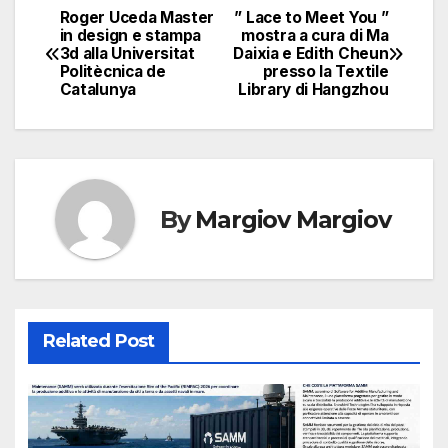
Roger Uceda Master
” Lace to Meet You ”
Navigazione
in design e stampa
mostra a cura di Ma
3d alla Universitat
Daixia e Edith Cheun
articoli
Politècnica de
presso la Textile
Catalunya
Library di Hangzhou
By
Margiov Margiov
Related Post