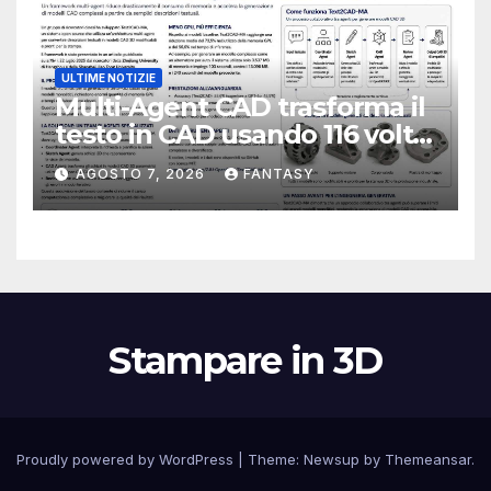
ULTIME NOTIZIE
Multi-Agent CAD trasforma il
testo in CAD usando 116 volte
meno token
AGOSTO 7, 2026
FANTASY
Stampare in 3D
Proudly powered by WordPress
|
Theme:
Newsup
by
Themeansar
.