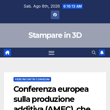
Skip
Sab. Ago 8th, 2026
6:16:14 AM
to
content
Stampare in 3D
FIERE INCONTRI CONVEGNI
Conferenza europea
sulla produzione
additiva (AMEC), che