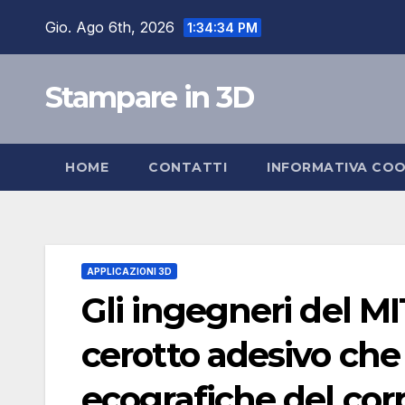
Salta
Gio. Ago 6th, 2026
1:34:35 PM
al
contenuto
Stampare in 3D
HOME
CONTATTI
INFORMATIVA COO
APPLICAZIONI 3D
Gli ingegneri del M
cerotto adesivo ch
ecografiche del cor