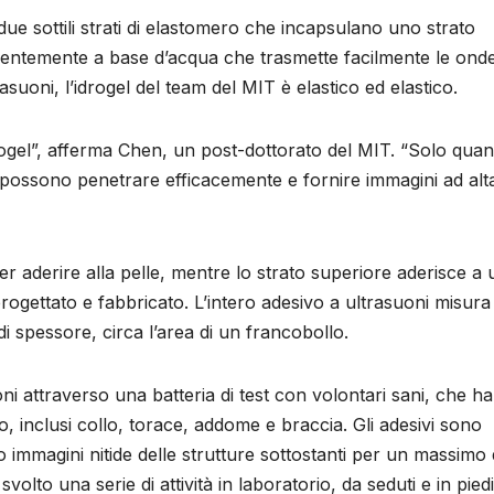
 due sottili strati di elastomero che incapsulano uno strato
valentemente a base d’acqua che trasmette facilmente le ond
asuoni, l’idrogel del team del MIT è elastico ed elastico.
drogel”, afferma Chen, un post-dottorato del MIT. “Solo qua
e possono penetrare efficacemente e fornire immagini ad alt
er aderire alla pelle, mentre lo strato superiore aderisce a
progettato e fabbricato. L’intero adesivo a ultrasuoni misura
 di spessore, circa l’area di un francobollo.
oni attraverso una batteria di test con volontari sani, che h
po, inclusi collo, torace, addome e braccia. Gli adesivi sono
to immagini nitide delle strutture sottostanti per un massimo 
olto una serie di attività in laboratorio, da seduti e in piedi