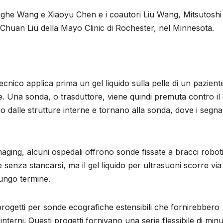
Conghe Wang e Xiaoyu Chen e i coautori Liu Wang, Mitsutoshi
Chuan Liu della Mayo Clinic di Rochester, nel Minnesota.
ecnico applica prima un gel liquido sulla pelle di un pazient
. Una sonda, o trasduttore, viene quindi premuta contro il 
dalle strutture interne e tornano alla sonda, dove i segnal
imaging, alcuni ospedali offrono sonde fissate a bracci roboti
enza stancarsi, ma il gel liquido per ultrasuoni scorre via 
ungo termine.
 progetti per sonde ecografiche estensibili che fornirebbero
 interni. Questi progetti fornivano una serie flessibile di minu