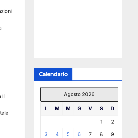
azioni
a
Calendario
Agosto 2026
il
L
M
M
G
V
S
D
tale
1
2
3
4
5
6
7
8
9