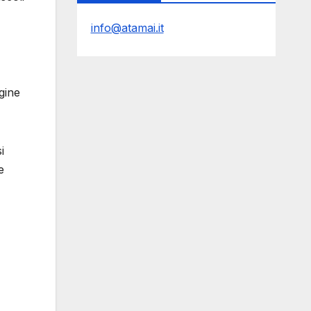
info@atamai.it
gine
i
e