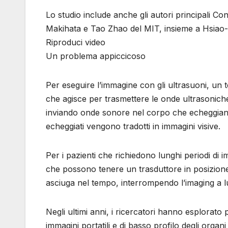
Lo studio include anche gli autori principali 
Makihata e Tao Zhao del MIT, insieme a Hsiao-
Riproduci video
Un problema appiccicoso
Per eseguire l’immagine con gli ultrasuoni, un t
che agisce per trasmettere le onde ultrasoniche
inviando onde sonore nel corpo che echeggiano 
echeggiati vengono tradotti in immagini visive.
Per i pazienti che richiedono lunghi periodi di 
che possono tenere un trasduttore in posizione s
asciuga nel tempo, interrompendo l’imaging a l
Negli ultimi anni, i ricercatori hanno esplorato
immagini portatili e di basso profilo degli organi