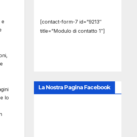
 e
[contact-form-7 id=”9213″
e
title=”Modulo di contatto 1″]
oni,
he
La Nostra Pagina Facebook
gini
 e lo
n