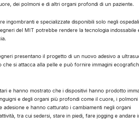
ore, dei polmoni e di altri organi profondi di un paziente.
e ingombranti e specializzate disponibili solo negli ospedali
gegneri del MIT potrebbe rendere la tecnologia indossabile 
ia.
gegneri presentano il progetto di un nuovo adesivo a ultrasu
o che si attacca alla pelle e può fornire immagini ecografic
ontari e hanno mostrato che i dispositivi hanno prodotto imma
sanguigni e degli organi più profondi come il cuore, i polmoni
e adesione e hanno catturato i cambiamenti negli organi
tività, tra cui sedersi, stare in piedi, fare jogging e andare i