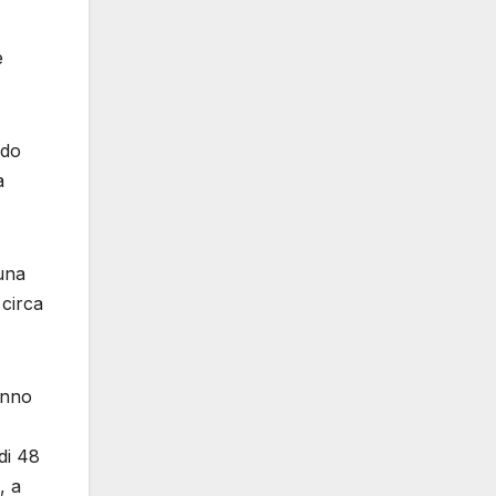
e
ndo
a
 una
 circa
anno
di 48
, a