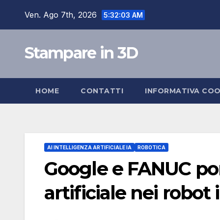
Salta
Ven. Ago 7th, 2026
5:32:04 AM
al
contenuto
Stampare in 3D
HOME
CONTATTI
INFORMATIVA COO
AI INTELLIGENZA ARTIFICIALE IA
ROBOTICA
Google e FANUC port
artificiale nei robot 