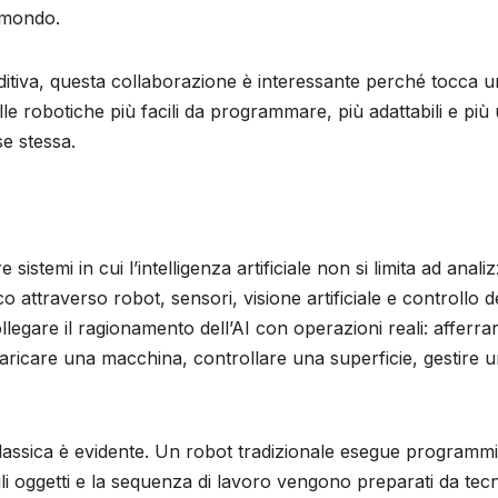
l mondo.
itiva, questa collaborazione è interessante perché tocca 
elle robotiche più facili da programmare, più adattabili e più u
e stessa.
istemi in cui l’intelligenza artificiale non si limita ad anali
 attraverso robot, sensori, visione artificiale e controllo d
legare il ragionamento dell’AI con operazioni reali: afferra
 caricare una macchina, controllare una superficie, gestire 
e classica è evidente. Un robot tradizionale esegue programm
degli oggetti e la sequenza di lavoro vengono preparati da tecn