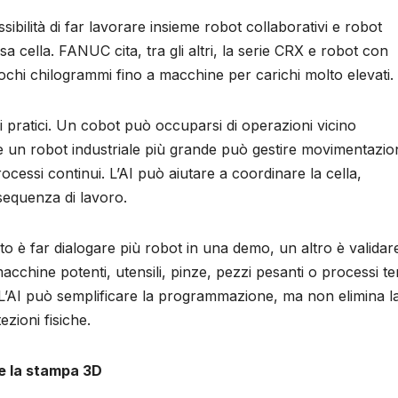
ssibilità di far lavorare insieme robot collaborativi e robot
essa cella. FANUC cita, tra gli altri, la serie CRX e robot con
a pochi chilogrammi fino a macchine per carichi molto elevati.
 pratici. Un cobot può occuparsi di operazioni vicino
e un robot industriale più grande può gestire movimentazio
cessi continui. L’AI può aiutare a coordinare la cella,
 sequenza di lavoro.
nto è far dialogare più robot in una demo, un altro è valida
cchine potenti, utensili, pinze, pezzi pesanti o processi te
. L’AI può semplificare la programmazione, ma non elimina l
ezioni fisiche.
e la stampa 3D