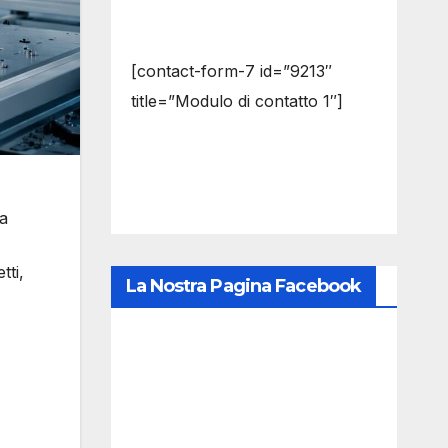
[contact-form-7 id=”9213″
title=”Modulo di contatto 1″]
la
tti,
La Nostra Pagina Facebook