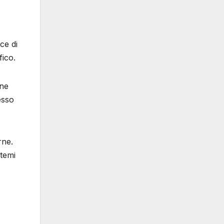
ce di
fico.
one
esso
rne.
stemi