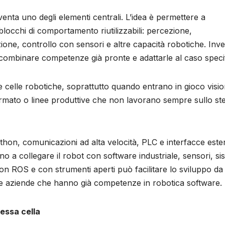
nta uno degli elementi centrali. L’idea è permettere a
 blocchi di comportamento riutilizzabili: percezione,
one, controllo con sensori e altre capacità robotiche. Inve
 combinare competenze già pronte e adattarle al caso speci
e celle robotiche, soprattutto quando entrano in gioco visi
mbi formato o linee produttive che non lavorano sempre sullo st
on, comunicazioni ad alta velocità, PLC e interfacce este
o a collegare il robot con software industriale, sensori, si
 con ROS e con strumenti aperti può facilitare lo sviluppo da
rca e aziende che hanno già competenze in robotica software.
tessa cella