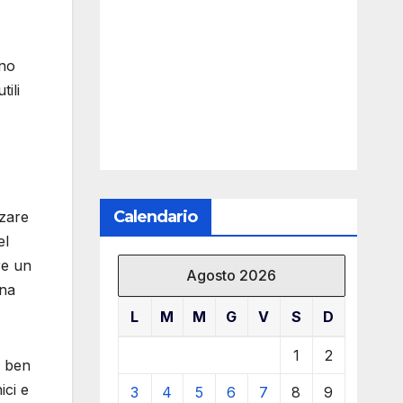
uno
tili
Calendario
zzare
el
re un
Agosto 2026
una
L
M
M
G
V
S
D
1
2
i ben
ici e
3
4
5
6
7
8
9