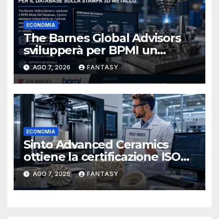
ECONOMIA
The Barnes Global Advisors
svilupperà per BPMI un
database per la stampa 3D
AGO 7, 2026
FANTASY
metallica destinata alla filiera
navale statunitense
ECONOMIA
Sinto Advanced Ceramics
ottiene la certificazione ISO
9001 per la stampa 3D di
AGO 7, 2026
FANTASY
ceramiche tecniche