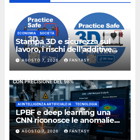
ECONOMIA
SOCIETÀ
Stampa 3D e sicurezza sul
lavoro, i rischi dell’additive
manufacturing secondo
AGOSTO 7, 2026
FANTASY
NIOSH
AI INTELLIGENZA ARTIFICIALE IA
TECNOLOGIA
LPBF e deep learning una
CNN riconosce le anomalie
del bagno di fusione
AGOSTO 7, 2026
FANTASY