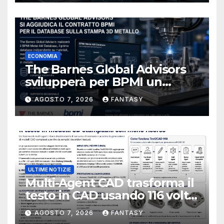
ECONOMIA
The Barnes Global Advisors
svilupperà per BPMI un
database per la stampa 3D
AGOSTO 7, 2026
FANTASY
metallica destinata alla filiera
navale statunitense
ULTIME NOTIZIE
Multi-Agent CAD trasforma il
testo in CAD usando 116 volte
meno token
AGOSTO 7, 2026
FANTASY