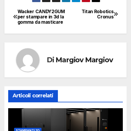
Wacker CANDY2GUM
Titan Robotics
Navigazione
per stampare in 3d la
Cronus
gomma da masticare
articoli
Di
Margiov Margiov
Articoli correlati
STAMPANTI 3D