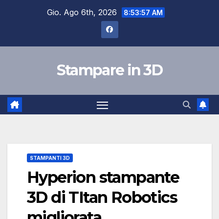
Salta
Gio. Ago 6th, 2026
8:53:58 AM
al
contenuto
Stampare in 3D
STAMPANTI 3D
Hyperion stampante
3D di TItan Robotics
migliorata