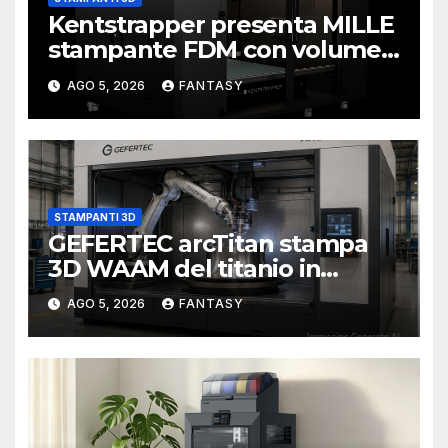
Kentstrapper presenta MILLE
stampante FDM con volume
di stampa da un metro cubo
AGO 5, 2026
FANTASY
STAMPANTI 3D
GEFERTEC arcTitan stampa
3D WAAM del titanio in
camera inerte
AGO 5, 2026
FANTASY