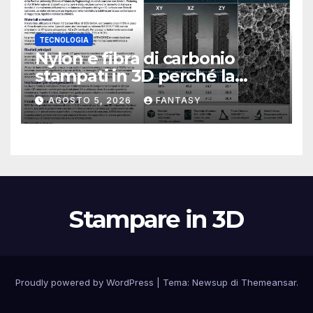
TECNOLOGIA
Nylon e fibra di carbonio
stampati in 3D perché la
resistenza agli urti dipende
AGOSTO 5, 2026
FANTASY
dal processo
Stampare in 3D
Proudly powered by WordPress
|
Tema:
Newsup
di
Themeansar
.