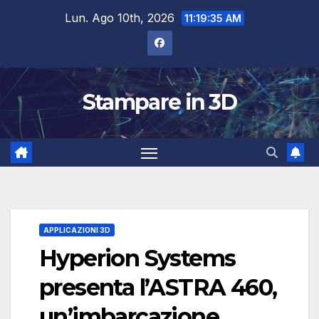
Salta
Lun. Ago 10th, 2026
11:19:36 AM
al
contenuto
Stampare in 3D
APPLICAZIONI 3D
Hyperion Systems
presenta l’ASTRA 460,
un’imbarcazione