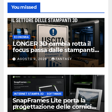
You missed
ECONOMIA
LONGER 3D cambia rotta il
focus passa dalle stampanti
3D alla stampa UV?
AGOSTO 9, 2026
FANTASY
INTERNET STAMPA 3D
SOFTWARE
SnapFrames Lite porta la
progettazione delle cornici