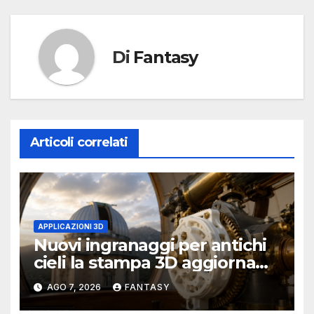
Di
Fantasy
Articoli correlati
APPLICAZIONI 3D
Nuovi ingranaggi per antichi
cieli la stampa 3D aggiorna
un osservatorio del 1930 della
AGO 7, 2026
FANTASY
University of Arkansas at