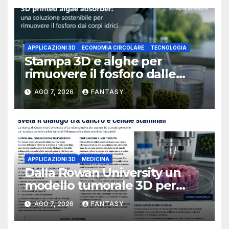
Little Rock
APPLICAZIONI 3D
ECONOMIA CIRCOLARE
TECNOLOGIA
Stampa 3D e alghe per
rimuovere il fosforo dalle
acque il progetto della
AGO 7, 2026
FANTASY
Florida Atlantic University
APPLICAZIONI 3D
MEDICINA
Dalla Rowan University un
modello tumorale 3D per
studiare il dialogo tra cancro
AGO 7, 2026
FANTASY
e cellule staminali