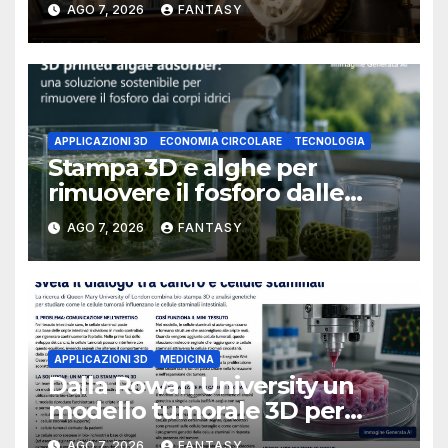
AGO 7, 2026
FANTASY
University of Arkansas at
Little Rock
APPLICAZIONI 3D
ECONOMIA CIRCOLARE
TECNOLOGIA
Stampa 3D e alghe per
rimuovere il fosforo dalle
acque il progetto della
AGO 7, 2026
FANTASY
Florida Atlantic University
APPLICAZIONI 3D
MEDICINA
Dalla Rowan University un
modello tumorale 3D per
studiare il dialogo tra cancro
AGO 7, 2026
FANTASY