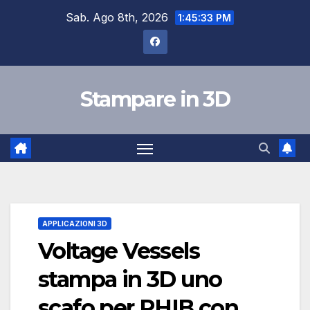
Salta
Sab. Ago 8th, 2026
1:45:35 PM
al
contenuto
Stampare in 3D
APPLICAZIONI 3D
Voltage Vessels
stampa in 3D uno
scafo per RHIB con