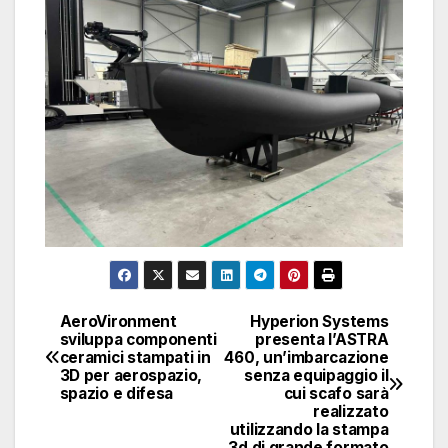
AeroVironment
Hyperion Systems
Navigazione
sviluppa componenti
presenta l’ASTRA
ceramici stampati in
460, un’imbarcazione
articoli
3D per aerospazio,
senza equipaggio il
spazio e difesa
cui scafo sarà
realizzato
utilizzando la stampa
3d di grande formato