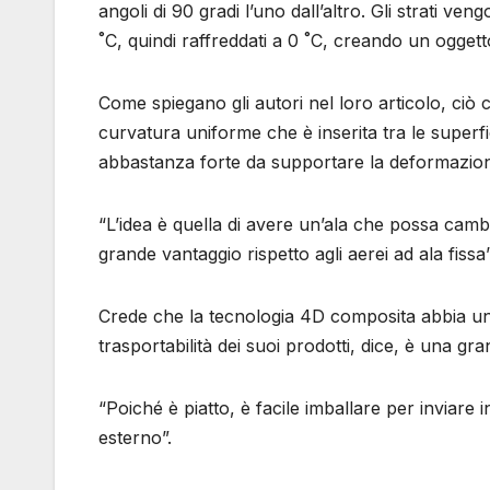
angoli di 90 gradi l’uno dall’altro. Gli strati v
˚C, quindi raffreddati a 0 ˚C, creando un oggett
Come spiegano gli autori nel loro articolo, ciò
curvatura uniforme che è inserita tra le superfic
abbastanza forte da supportare la deformazione d
“L’idea è quella di avere un’ala che possa camb
grande vantaggio rispetto agli aerei ad ala fissa
Crede che la tecnologia 4D composita abbia un gr
trasportabilità dei suoi prodotti, dice, è una gr
“Poiché è piatto, è facile imballare per inviare
esterno”.