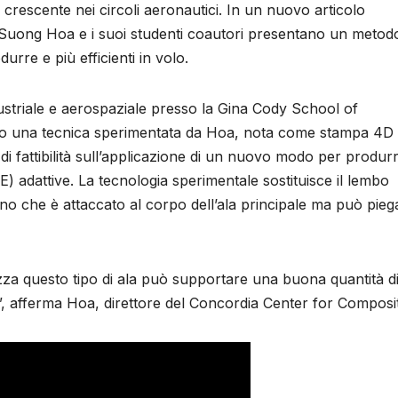
escente nei circoli aeronautici. In un nuovo articolo
, Suong Hoa e i suoi studenti coautori presentano un metod
rre e più efficienti in volo.
striale e aerospaziale presso la Gina Cody School of
do una tecnica sperimentata da Hoa, nota come stampa 4D 
di fattibilità sull’applicazione di un nuovo modo per produrr
 adattive. La tecnologia sperimentale sostituisce il lembo
o che è attaccato al corpo dell’ala principale ma può piega
zza questo tipo di ala può supportare una buona quantità d
i”, afferma Hoa, direttore del Concordia Center for Composit