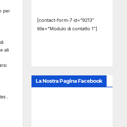
o per
[contact-form-7 id=”9213″
title=”Modulo di contatto 1″]
di
e ali
rsi
La Nostra Pagina Facebook
i
es .