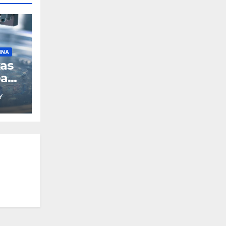
INA
xas
pa
Y
D