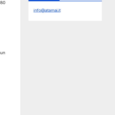
180
info@atamai.it
 un