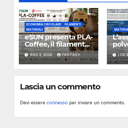
ECONOMIA CIRCOLARE
FILAMENTI
MATERIALI
MATERIA
eSUN presenta PLA-
L’as
Coffee, il filamento
polv
per stampa 3D
camb
AGO 3, 2026
FANTASY
LUG 3
sviluppato con
inte
fondi di caffè
fusi
recuperati
Lascia un commento
Devi essere
connesso
per inviare un commento.