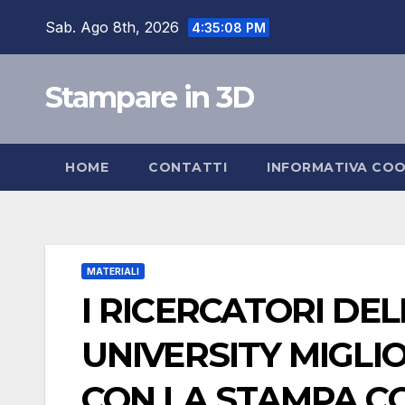
Salta
Sab. Ago 8th, 2026
4:35:09 PM
al
contenuto
Stampare in 3D
HOME
CONTATTI
INFORMATIVA COO
MATERIALI
I RICERCATORI DE
UNIVERSITY MIGLIO
CON LA STAMPA C