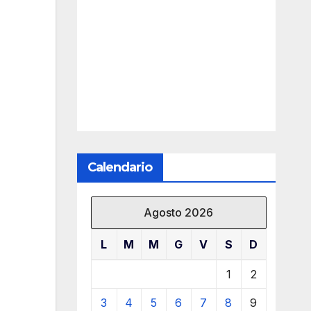
Calendario
Agosto 2026
L
M
M
G
V
S
D
1
2
3
4
5
6
7
8
9