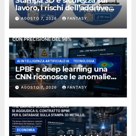
Stampa 3D e sicurezza sul
lavoro, i rischi dell’additive
manufacturing secondo
AGOSTO 7, 2026
FANTASY
NIOSH
AI INTELLIGENZA ARTIFICIALE IA
TECNOLOGIA
LPBF e deep learning una
CNN riconosce le anomalie
del bagno di fusione
AGOSTO 7, 2026
FANTASY
ECONOMIA