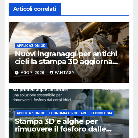
Articoli correlati
APPLICAZIONI 3D
Nuovi ingranaggi per antichi
cieli la stampa 3D aggiorna
un osservatorio del 1930 della
AGO 7, 2026
FANTASY
University of Arkansas at
Little Rock
APPLICAZIONI 3D
ECONOMIA CIRCOLARE
TECNOLOGIA
Stampa 3D e alghe per
rimuovere il fosforo dalle
acque il progetto della