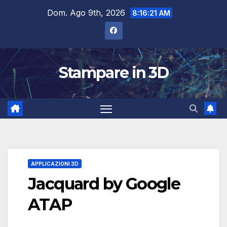
Salta
Dom. Ago 9th, 2026
8:16:22 AM
al
contenuto
Stampare in 3D
APPLICAZIONI 3D
Jacquard by Google
ATAP