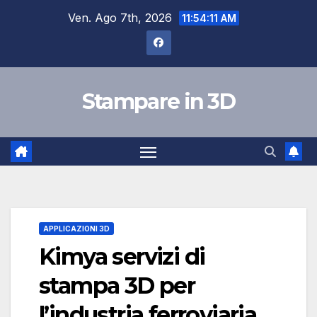
Salta
Ven. Ago 7th, 2026
11:54:12 AM
al
contenuto
Stampare in 3D
APPLICAZIONI 3D
Kimya servizi di
stampa 3D per
l’industria ferroviaria