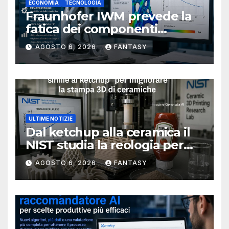
ECONOMIA
TECNOLOGIA
Fraunhofer IWM prevede la
fatica dei componenti
metallici stampati in 3D
AGOSTO 6, 2026
FANTASY
ULTIME NOTIZIE
Dal ketchup alla ceramica il
NIST studia la reologia per
rendere più affidabile la
AGOSTO 6, 2026
FANTASY
stampa 3D