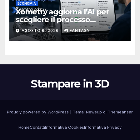
ECONOMIA
Xometry aggiorna l’AI per
scegliere il processo
produttivo più adatto
AGOSTO 6, 2026
FANTASY
Stampare in 3D
Proudly powered by WordPress
|
Tema:
Newsup
di
Themeansar
.
Home
Contatti
Informativa Cookies
Informativa Privacy