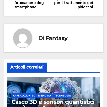
fotocamere degli
per il trattamento dei
smartphone
pidocchi
Di
Fantasy
Articoli correlati
APPLICAZIONI 3D
MEDICINA
TECNOLOGIA
Casco 3D e sensori quantistici