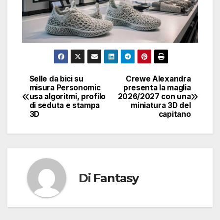
Selle da bici su
Crewe Alexandra
Navigazione
misura Personomic
presenta la maglia
usa algoritmi, profilo
2026/2027 con una
articoli
di seduta e stampa
miniatura 3D del
3D
capitano
Di
Fantasy