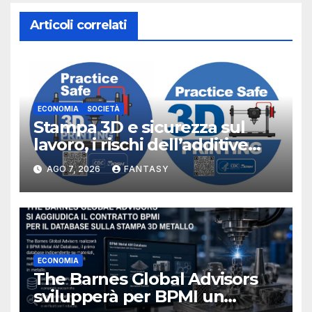
Articoli correlati
ECONOMIA
SOCIETÀ
Stampa 3D e sicurezza sul
lavoro, i rischi dell’additive
manufacturing secondo
AGO 7, 2026
FANTASY
NIOSH
ECONOMIA
The Barnes Global Advisors
svilupperà per BPMI un