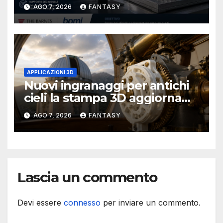
database per la stampa 3D
AGO 7, 2026
FANTASY
metallica destinata alla filiera
navale statunitense
APPLICAZIONI 3D
Nuovi ingranaggi per antichi
cieli la stampa 3D aggiorna
un osservatorio del 1930 della
AGO 7, 2026
FANTASY
University of Arkansas at
Little Rock
Lascia un commento
Devi essere
connesso
per inviare un commento.