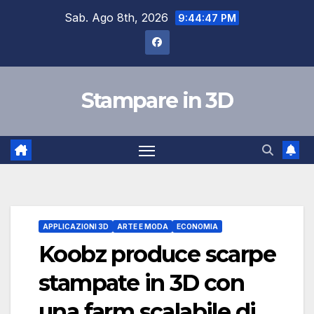
Salta
Sab. Ago 8th, 2026
9:44:48 PM
al
contenuto
Stampare in 3D
APPLICAZIONI 3D
ARTE E MODA
ECONOMIA
Koobz produce scarpe
stampate in 3D con
una farm scalabile di