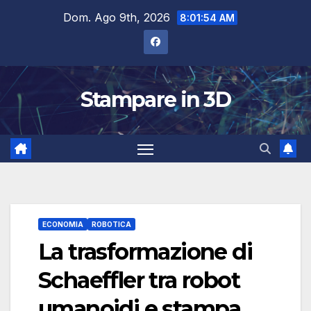
Salta
Dom. Ago 9th, 2026
8:01:55 AM
al
contenuto
Stampare in 3D
ECONOMIA
ROBOTICA
La trasformazione di
Schaeffler tra robot
umanoidi e stampa