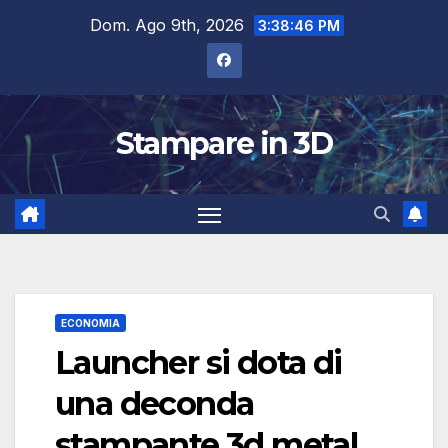
Salta
Dom. Ago 9th, 2026
3:38:47 PM
al
contenuto
Stampare in 3D
ECONOMIA
Launcher si dota di
una deconda
stampante 3d metal