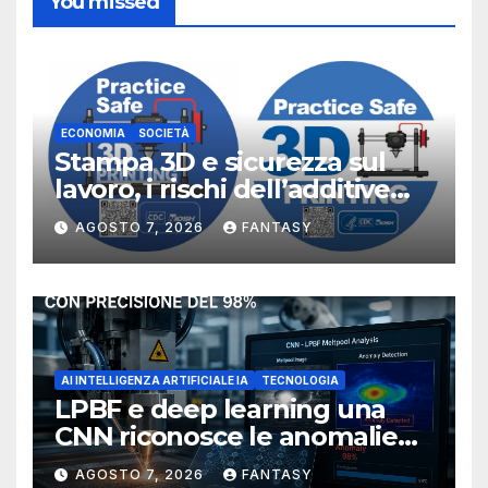
You missed
ECONOMIA
SOCIETÀ
Stampa 3D e sicurezza sul
lavoro, i rischi dell’additive
manufacturing secondo
AGOSTO 7, 2026
FANTASY
NIOSH
AI INTELLIGENZA ARTIFICIALE IA
TECNOLOGIA
LPBF e deep learning una
CNN riconosce le anomalie
del bagno di fusione
AGOSTO 7, 2026
FANTASY