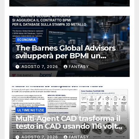
ECONOMIA
The Barnes Global Advisors
svilupperà per BPMI un
database per la stampa 3D
AGOSTO 7, 2026
FANTASY
metallica destinata alla filiera
navale statunitense
ULTIME NOTIZIE
Multi-Agent CAD trasforma il
testo in CAD usando 116 volte
meno token
AGOSTO 7, 2026
FANTASY