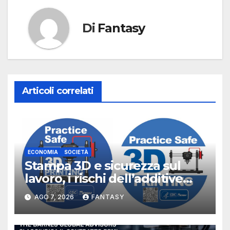
Di
Fantasy
Articoli correlati
ECONOMIA
SOCIETÀ
Stampa 3D e sicurezza sul
lavoro, i rischi dell’additive
manufacturing secondo
AGO 7, 2026
FANTASY
NIOSH