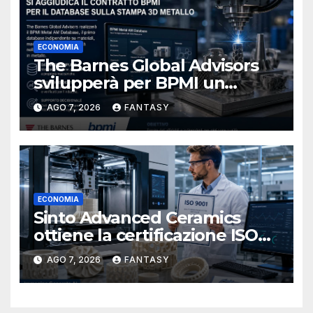
ECONOMIA
The Barnes Global Advisors
svilupperà per BPMI un
database per la stampa 3D
AGO 7, 2026
FANTASY
metallica destinata alla filiera
navale statunitense
ECONOMIA
Sinto Advanced Ceramics
ottiene la certificazione ISO
9001 per la stampa 3D di
AGO 7, 2026
FANTASY
ceramiche tecniche