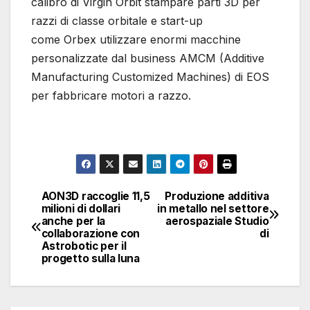
calibro di Virgin Orbit stampare parti 3D per
razzi di classe orbitale e start-up
come Orbex utilizzare enormi macchine
personalizzate dal business AMCM (Additive
Manufacturing Customized Machines) di EOS
per fabbricare motori a razzo.
AON3D raccoglie 11,5
Produzione additiva
Navigazione
milioni di dollari
in metallo nel settore
anche per la
aerospaziale Studio
articoli
collaborazione con
di
Astrobotic per il
progetto sulla luna