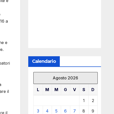
lte e
e
 16 a
ne e
e.
Calendario
patori
Agosto 2026
a
L
M
M
G
V
S
D
re il
1
2
3
4
5
6
7
8
9
e il