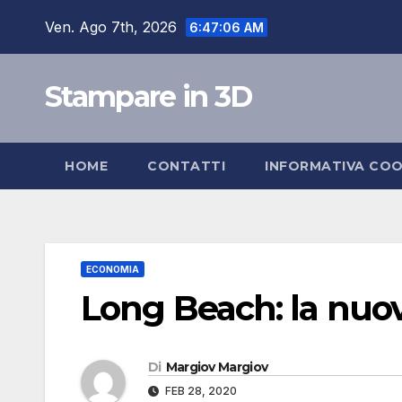
Salta
Ven. Ago 7th, 2026
6:47:07 AM
al
contenuto
Stampare in 3D
HOME
CONTATTI
INFORMATIVA COO
ECONOMIA
Long Beach: la nuov
Di
Margiov Margiov
FEB 28, 2020