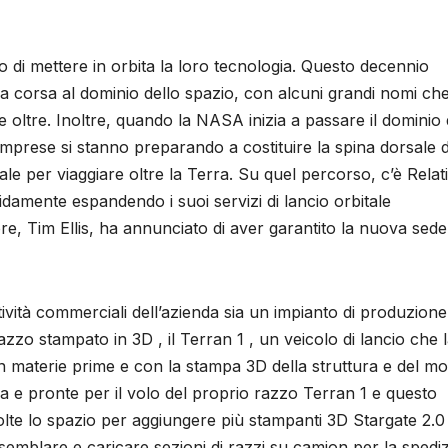
 di mettere in orbita la loro tecnologia. Questo decennio
corsa al dominio dello spazio, con alcuni grandi nomi ch
 oltre. Inoltre, quando la NASA inizia a passare il dominio 
imprese si stanno preparando a costituire la spina dorsale d
iale per viaggiare oltre la Terra. Su quel percorso, c’è Relati
damente espandendo i suoi servizi di lancio orbitale
e, Tim Ellis, ha annunciato di aver garantito la nuova sede
attività commerciali dell’azienda sia un impianto di produzione
zzo stampato in 3D , il Terran 1 , un veicolo di lancio che 
on materie prime e con la stampa 3D della struttura e del mo
la e pronte per il volo del proprio razzo Terran 1 e questo
lte lo spazio per aggiungere più stampanti 3D Stargate 2.0 
ssemblare e caricare sezioni di razzi su camion per la spedi