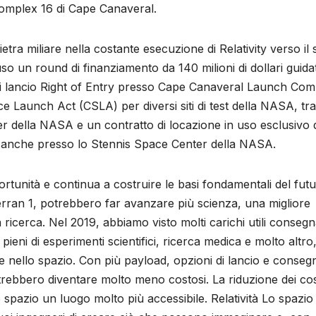
 Complex 16 di Cape Canaveral.
tra miliare nella costante esecuzione di Relativity verso il
so un round di finanziamento da 140 milioni di dollari guida
 di lancio Right of Entry presso Cape Canaveral Launch Com
Launch Act (CSLA) per diversi siti di test della NASA, tra
er della NASA e un contratto di locazione in uso esclusivo 
ti anche presso lo Stennis Space Center della NASA.
ortunità e continua a costruire le basi fondamentali del fut
erran 1, potrebbero far avanzare più scienza, una migliore
 ricerca. Nel 2019, abbiamo visto molti carichi utili consegn
pieni di esperimenti scientifici, ricerca medica e molto altro
a e nello spazio. Con più payload, opzioni di lancio e consegn
 potrebbero diventare molto meno costosi. La riduzione dei cos
pazio un luogo molto più accessibile. Relatività Lo spazio