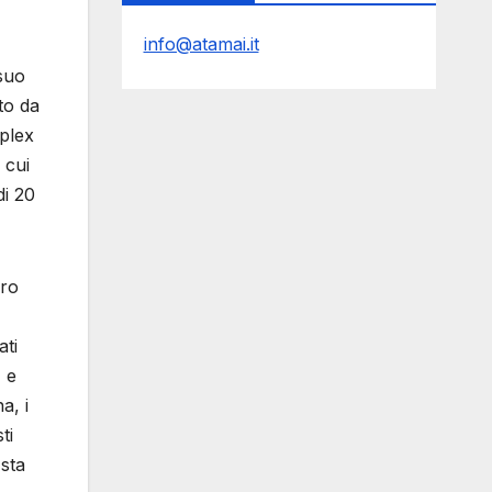
info@atamai.it
 suo
to da
plex
 cui
di 20
uro
ati
, e
a, i
ti
 sta