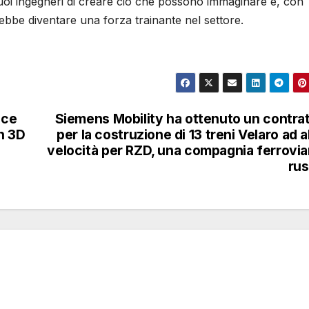
uoi ingegneri di creare ciò che possono immaginare e, con
ebbe diventare una forza trainante nel settore.
uce
Siemens Mobility ha ottenuto un contra
n 3D
per la costruzione di 13 treni Velaro ad a
velocità per RZD, una compagnia ferrovia
ru