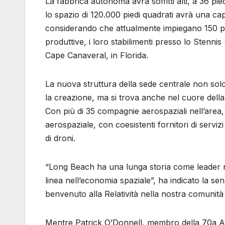
La fabbrica autonoma avrà soffitti alti, a 36 pie
lo spazio di 120.000 piedi quadrati avrà una c
considerando che attualmente impiegano 150 pers
produttive, i loro stabilimenti presso lo Stenn
Cape Canaveral, in Florida.
La nuova struttura della sede centrale non sol
la creazione, ma si trova anche nel cuore della
Con più di 35 compagnie aerospaziali nell’area
aerospaziale, con coesistenti fornitori di servizi 
di droni.
“Long Beach ha una lunga storia come leader n
linea nell’economia spaziale”, ha indicato la sen
benvenuto alla Relatività nella nostra comunità 
Mentre Patrick O’Donnell, membro della 70a Ass