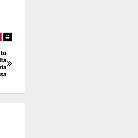
tto
lta
ria
ssa