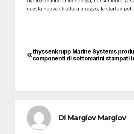
rivoluzionando la tecnologia, consentendo ai s
questa nuova struttura a razzo, la startup potr
thyssenkrupp Marine Systems prod
Navigazione
componenti di sottomarini stampati i
articoli
Di
Margiov Margiov