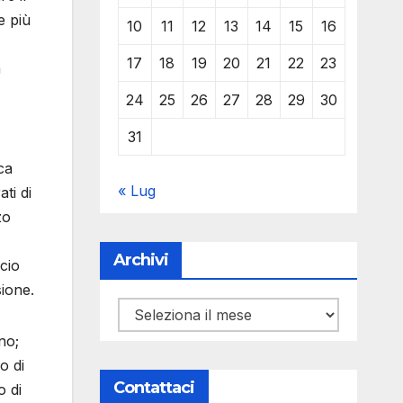
e più
10
11
12
13
14
15
16
17
18
19
20
21
22
23
a
24
25
26
27
28
29
30
31
ca
« Lug
ti di
zo
Archivi
ncio
sione.
Archivi
no;
o di
Contattaci
o di