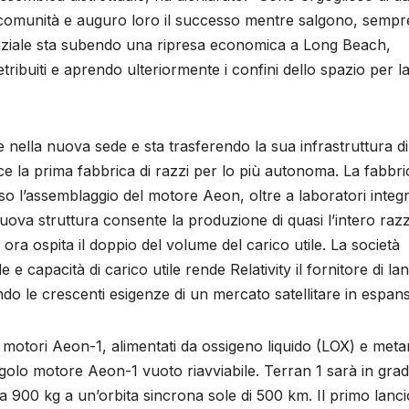
ra comunità e auguro loro il successo mentre salgono, sempr
paziale sta subendo una ripresa economica a Long Beach,
tribuiti e aprendo ulteriormente i confini dello spazio per l
ale nella nuova sede e sta trasferendo la sua infrastruttura di
e la prima fabbrica di razzi per lo più autonoma. La fabbri
so l’assemblaggio del motore Aeon, oltre a laboratori integra
nuova struttura consente la produzione di quasi l’intero raz
ora ospita il doppio del volume del carico utile. La società
 capacità di carico utile rende Relativity il fornitore di la
ndo le crescenti esigenze di un mercato satellitare in espan
e motori Aeon-1, alimentati da ossigeno liquido (LOX) e meta
golo motore Aeon-1 vuoto riavviabile. Terran 1 sarà in grad
a 900 kg a un’orbita sincrona sole di 500 km. Il primo lanci