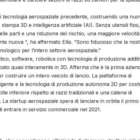
i di tecnologia aerospaziale precedente, costruendo una nuo
tampa 3D e intelligenza artificiale (AI). Senza utensili fissi,
lle parti e una riduzione del rischio, una maggiore velocità
te nuova “, ha affermato Ellis. “Sono fiducioso che la nost
nologico per l’intero settore aerospaziale.”
ico, software, robotica con tecnologia di produzione additi
pato quasi interamente in 3D. Afferma che è la prima azien
er costruire un intero veicolo di lancio. La piattaforma di
elligente e la tecnologia di produzione autonoma 3D per cost
te inferiore rispetto ai razzi tradizionali e una catena di
a startup aerospaziale spera di lanciare in orbita il primo
 entrare in servizio commerciale nel 2021.