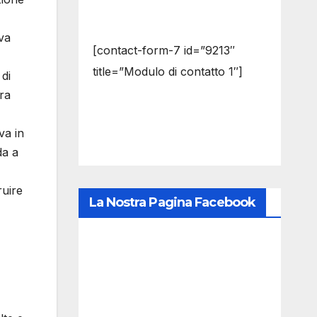
va
[contact-form-7 id=”9213″
title=”Modulo di contatto 1″]
 di
ra
va in
da a
ruire
La Nostra Pagina Facebook