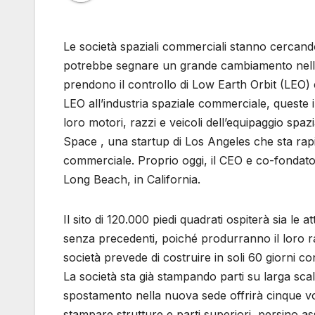
Le società spaziali commerciali stanno cercando
potrebbe segnare un grande cambiamento nella 
prendono il controllo di Low Earth Orbit (LEO) e
LEO all’industria spaziale commerciale, queste 
loro motori, razzi e veicoli dell’equipaggio spaz
Space , una startup di Los Angeles che sta rapi
commerciale. Proprio oggi, il CEO e co-fondator
Long Beach, in California.
Il sito di 120.000 piedi quadrati ospiterà sia le 
senza precedenti, poiché produrranno il loro ra
società prevede di costruire in soli 60 giorni c
La società sta già stampando parti su larga sca
spostamento nella nuova sede offrirà cinque vo
stampare strutture e parti superiori, persino a