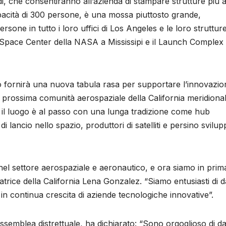
di, che consentiranno all’azienda di stampare strutture più a
apacità di 300 persone, è una mossa piuttosto grande,
one in tutto i loro uffici di Los Angeles e le loro struttur
is Space Center della NASA a Mississipi e il Launch Complex
o fornirà una nuova tabula rasa per supportare l’innovazio
 prossima comunità aerospaziale della California meridional
, il luogo è al passo con una lunga tradizione come hub
di lancio nello spazio, produttori di satelliti e persino svilup
el settore aerospaziale e aeronautico, e ora siamo in prim
atrice della California Lena Gonzalez. “Siamo entusiasti di da
in continua crescita di aziende tecnologiche innovative”.
emblea distrettuale, ha dichiarato: “Sono orgoglioso di dar