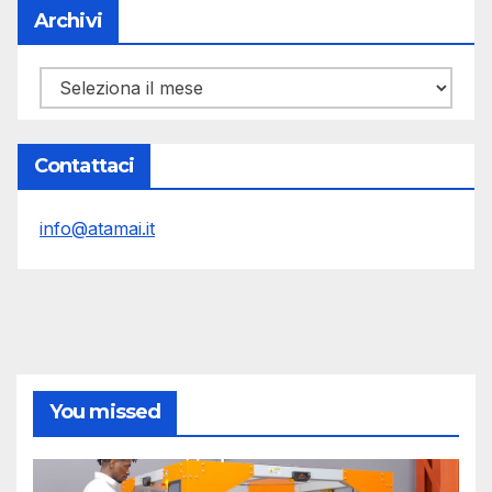
Archivi
Archivi
Contattaci
info@atamai.it
You missed