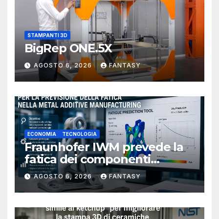
STAMPANTI 3D
BigRep ONE.5X
AGOSTO 6, 2026
FANTASY
ECONOMIA
TECNOLOGIA
Fraunhofer IWM prevede la
fatica dei componenti
metallici stampati in 3D
AGOSTO 6, 2026
FANTASY