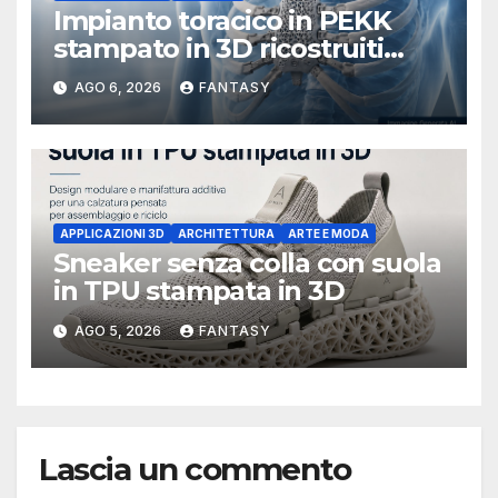
Impianto toracico in PEKK
stampato in 3D ricostruiti
sterno e costole dopo un
AGO 6, 2026
FANTASY
tumore raro
APPLICAZIONI 3D
ARCHITETTURA
ARTE E MODA
Sneaker senza colla con suola
in TPU stampata in 3D
AGO 5, 2026
FANTASY
Lascia un commento