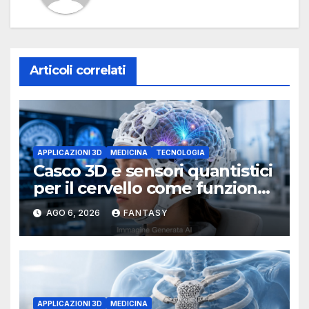
Articoli correlati
APPLICAZIONI 3D
MEDICINA
TECNOLOGIA
Casco 3D e sensori quantistici
per il cervello come funziona
l’OPM-MEG
AGO 6, 2026
FANTASY
APPLICAZIONI 3D
MEDICINA