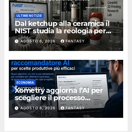
ULTIME NOTIZIE
Dal ketchup alla ceramica il
NIST studia la reologia per
rendere più affidabile la
AGOSTO 6, 2026
FANTASY
stampa 3D
ECONOMIA
Xometry aggiorna l’AI per
scegliere il processo
produttivo più adatto
AGOSTO 6, 2026
FANTASY