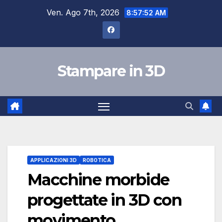
Salta
Ven. Ago 7th, 2026
8:57:53 AM
al
contenuto
Stampare in 3D
APPLICAZIONI 3D
ROBOTICA
Macchine morbide
progettate in 3D con
movimento