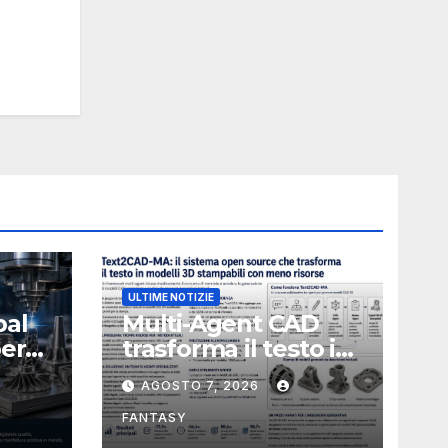
ULTIME NOTIZIE
bal
Multi-Agent CAD
perà
trasforma il testo in
CAD usando 116
AGOSTO 7, 2026
volte meno token
FANTASY