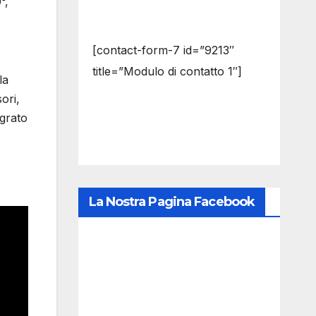
°,
[contact-form-7 id=”9213″
title=”Modulo di contatto 1″]
la
ori,
egrato
La Nostra Pagina Facebook