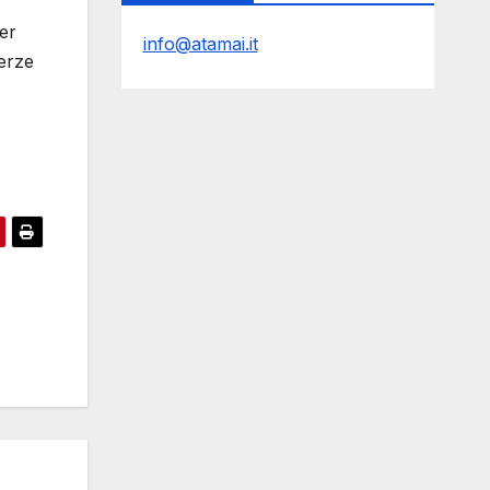
er
info@atamai.it
terze