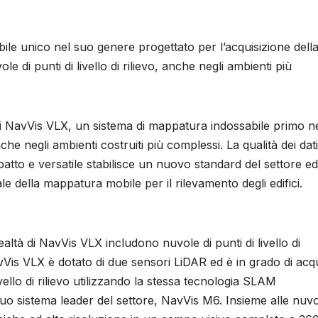
le unico nel suo genere progettato per l’acquisizione dell
e di punti di livello di rilievo, anche negli ambienti più
di NavVis VLX, un sistema di mappatura indossabile primo n
che negli ambienti costruiti più complessi. La qualità dei dati
atto e versatile stabilisce un nuovo standard del settore e
e della mappatura mobile per il rilevamento degli edifici.
realtà di NavVis VLX includono nuvole di punti di livello di
Vis VLX è dotato di due sensori LiDAR ed è in grado di acqu
vello di rilievo utilizzando la stessa tecnologia SLAM
suo sistema leader del settore, NavVis M6. Insieme alle nuvo