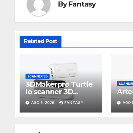
By
Fantasy
Related Post
SCANNER 3D
3DMakerpro Turtle
SCANNE
lo scanner 3D
Arte
modulare con tre
AGO 6, 2026
FANTASY
AGO 
testine
intercambiabili