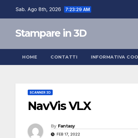
Skip
Sab. Ago 8th, 2026
7:23:30 AM
to
content
Stampare in 3D
HOME
CONTATTI
INFORMATIVA COO
SCANNER 3D
NavVis VLX
By
Fantasy
FEB 17, 2022