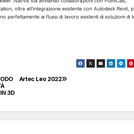
Viewer. NavVis sta avviando collaborazioni con PointCab,
on, oltre all’integrazione esistente con Autodesk Revit, p
 perfettamente ai flussi di lavoro esistenti di soluzioni di 
TODO
Artec Leo 2022
TÀ
 IN 3D