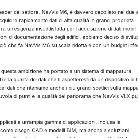
leader del settore, NavVis M6, è davvero decollato nei due 
cquisire rapidamente dati di alta qualità in grandi proprietà
 un’esigenza insoddisfatta per l’acquisizione di dati mobili 
ioni di documentazione degli edifici, abbiamo deciso di svil
e ciò che fa NavVis M6 su scala ridotta e con un budget infe
e questa ambizione ha portato a un sistema di mappatura
a qualità dei dati che ti aspetteresti da un dispositivo di 
tà del dati che riteniamo anche i più grandi scettici sulla mapp
vola di punti e la qualità del panorama che NavVis VLX p
pplicati a un’ampia gamma di applicazioni, inclusa la
come disegni CAD e modelli BIM, ma anche a soluzioni