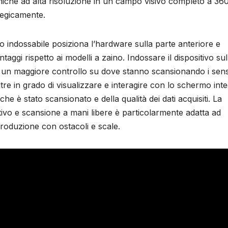
iche ad alta risoluzione in un campo visivo completo a 360
tegicamente.
vo indossabile posiziona l’hardware sulla parte anteriore e
aggi rispetto ai modelli a zaino. Indossare il dispositivo sul
e un maggiore controllo su dove stanno scansionando i sens
oltre in grado di visualizzare e interagire con lo schermo int
e è stato scansionato e della qualità dei dati acquisiti. La
ivo e scansione a mani libere è particolarmente adatta ad
produzione con ostacoli e scale.