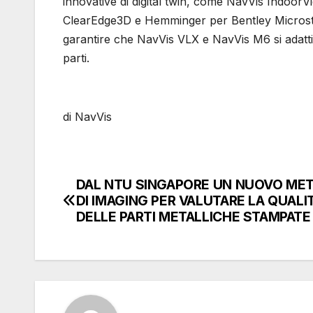
innovative di digital twin, come NavVis Indoor
ClearEdge3D e Hemminger per Bentley Microstati
garantire che NavVis VLX e NavVis M6 si adattino
parti.
di NavVis
DAL NTU SINGAPORE UN NUOVO ME
Navigazione
DI IMAGING PER VALUTARE LA QUALI
articoli
DELLE PARTI METALLICHE STAMPATE