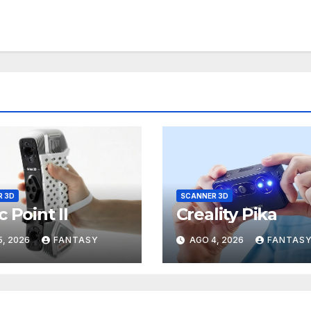
R 3D
SCANNER 3D
c Point II
Creality Pika
5, 2026
FANTASY
AGO 4, 2026
FANTAS