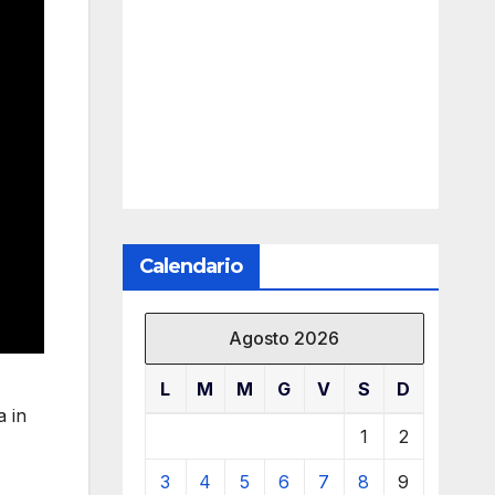
Calendario
Agosto 2026
L
M
M
G
V
S
D
a in
1
2
3
4
5
6
7
8
9