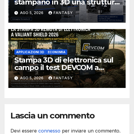
stampano in 3D una struttura
CubeSat 3U in Carbon PEEK
AGO 5, 2026
FANTASY
APPLICAZIONI 3D
ECONOMIA
Stampa 3D di elettronica sul
campo il test DEVCOM a
Valiant Shield 2026
AGO 5, 2026
FANTASY
Lascia un commento
Devi essere
connesso
per inviare un commento.