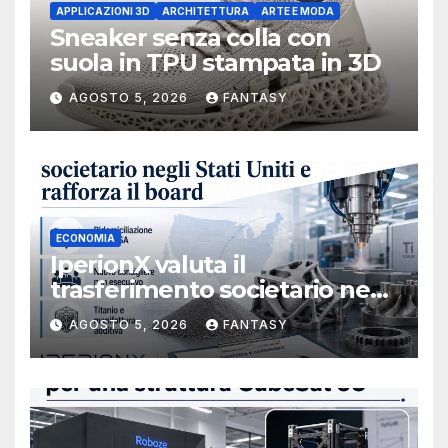
APPLICAZIONI 3D
ARCHITETTURA
ARTE E MODA
Sneaker senza colla con
suola in TPU stampata in 3D
AGOSTO 5, 2026
FANTASY
ECONOMIA
IperionX valuta il
trasferimento societario negli
Stati Uniti e rafforza il board,
AGOSTO 5, 2026
FANTASY
ha nominato Michael J.
Loparco amministratore
indipendente non esecutivo