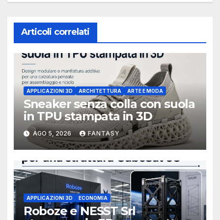
Articoli correlati
APPLICAZIONI 3D
ARCHITETTURA
ARTE E MODA
Sneaker senza colla con suola
in TPU stampata in 3D
AGO 5, 2026
FANTASY
APPLICAZIONI 3D
ECONOMIA
Roboze e NESST Srl