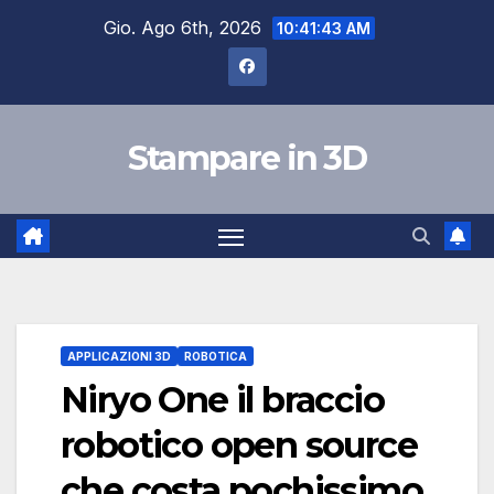
Salta
Gio. Ago 6th, 2026
10:41:44 AM
al
contenuto
Stampare in 3D
APPLICAZIONI 3D
ROBOTICA
Niryo One il braccio
robotico open source
che costa pochissimo