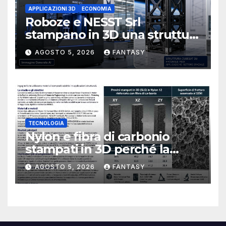
APPLICAZIONI 3D
ECONOMIA
Roboze e NESST Srl
stampano in 3D una struttura
CubeSat 3U in Carbon PEEK
AGOSTO 5, 2026
FANTASY
TECNOLOGIA
Nylon e fibra di carbonio
stampati in 3D perché la
resistenza agli urti dipende
AGOSTO 5, 2026
FANTASY
dal processo