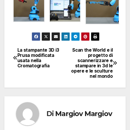
La stampante 3D i3
Scan the World e il
Navigazione
Prusa modificata
progetto di
usata nella
scannerizzare e
articoli
Cromatografia
stampare in 3d le
opere e le sculture
nel mondo
Di
Margiov Margiov