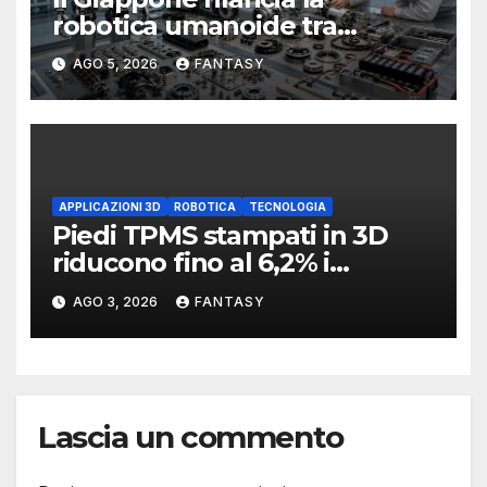
robotica umanoide tra
physical AI e manifattura
AGO 5, 2026
FANTASY
avanzata
APPLICAZIONI 3D
ROBOTICA
TECNOLOGIA
Piedi TPMS stampati in 3D
riducono fino al 6,2% i
consumi di un robot
AGO 3, 2026
FANTASY
quadrupede
Lascia un commento