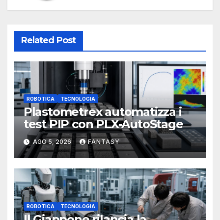
Related Post
ROBOTICA
TECNOLOGIA
Plastometrex automatizza i
test PIP con PLX-AutoStage
AGO 5, 2026
FANTASY
ROBOTICA
TECNOLOGIA
Il Giappone rilancia la