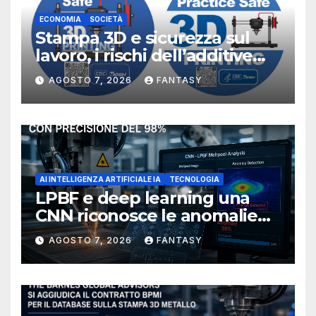
ECONOMIA
SOCIETÀ
Stampa 3D e sicurezza sul
lavoro, i rischi dell’additive
manufacturing secondo
AGOSTO 7, 2026
FANTASY
NIOSH
AI INTELLIGENZA ARTIFICIALE IA
TECNOLOGIA
LPBF e deep learning una
CNN riconosce le anomalie
del bagno di fusione
AGOSTO 7, 2026
FANTASY