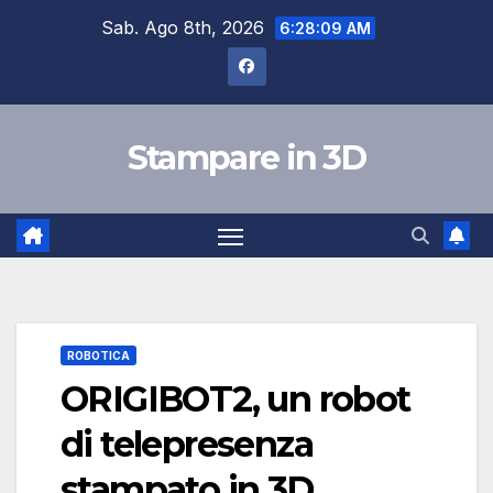
Skip
Sab. Ago 8th, 2026
6:28:10 AM
to
content
Stampare in 3D
ROBOTICA
ORIGIBOT2, un robot
di telepresenza
stampato in 3D