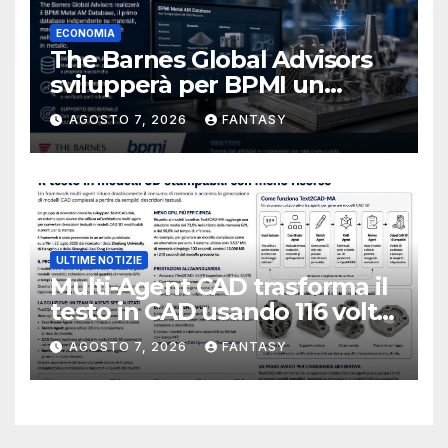
ECONOMIA
The Barnes Global Advisors
svilupperà per BPMI un
database per la stampa 3D
AGOSTO 7, 2026
FANTASY
metallica destinata alla filiera
navale statunitense
ULTIME NOTIZIE
Multi-Agent CAD trasforma il
testo in CAD usando 116 volte
meno token
AGOSTO 7, 2026
FANTASY