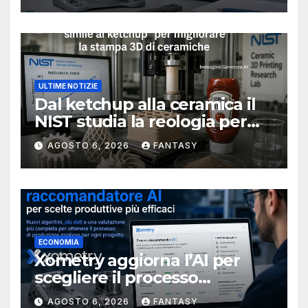
ULTIME NOTIZIE
Dal ketchup alla ceramica il
NIST studia la reologia per
rendere più affidabile la
AGOSTO 6, 2026
FANTASY
stampa 3D
ECONOMIA
Xometry aggiorna l’AI per
scegliere il processo
produttivo più adatto
AGOSTO 6, 2026
FANTASY