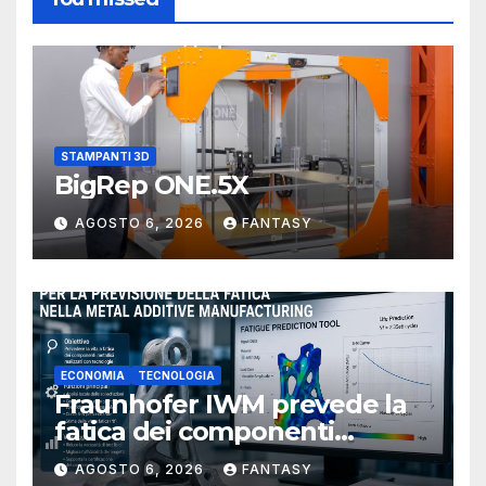
STAMPANTI 3D
BigRep ONE.5X
AGOSTO 6, 2026
FANTASY
ECONOMIA
TECNOLOGIA
Fraunhofer IWM prevede la
fatica dei componenti
metallici stampati in 3D
AGOSTO 6, 2026
FANTASY