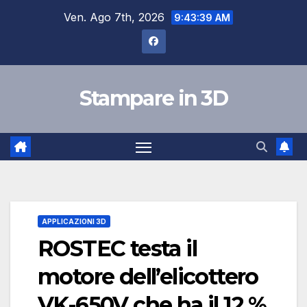
Salta
Ven. Ago 7th, 2026
9:43:40 AM
al
contenuto
Stampare in 3D
APPLICAZIONI 3D
ROSTEC testa il
motore dell’elicottero
VK-650V che ha il 12 %