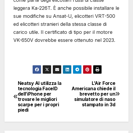
come parte degli elicotteri russi di classe
leggera Ka-226T. È anche possibile installare le
sue modifiche su Ansat-U, elicotteri VRT-500
ed elicotteri stranieri della stessa classe di
carico utile. Il certificato di tipo per il motore
VK-650V dovrebbe essere ottenuto nel 2023.
Neatsy AI utilizza la
L’Air Force
Navigazione
tecnologia FaceID
Americana chiede il
dell’iPhone per
brevetto per un
articoli
trovare le migliori
simulatore di naso
scarpe per i propri
stampato in 3d
piedi